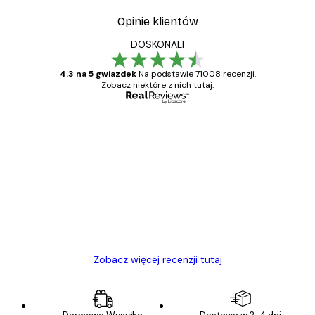
Opinie klientów
DOSKONALI
4.3 na 5 gwiazdek
Na podstawie 71008 recenzji.
Zobacz niektóre z nich tutaj.
Zweryfikowany kupujący
Opinie
klientów
Towar zgodny z opisem, szybka dostawa.
Polecam
23 kwi
Ewa L
Zobacz więcej recenzji tutaj