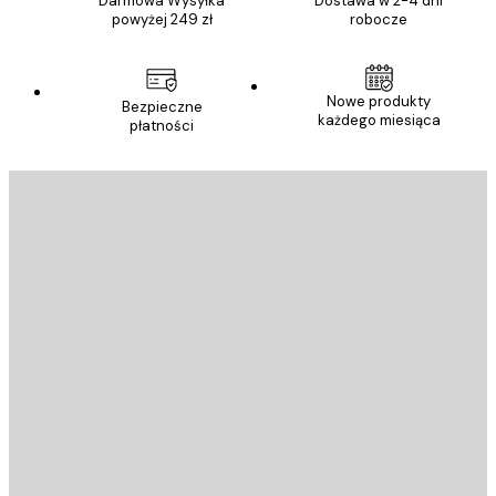
Darmowa Wysyłka
Dostawa w 2-4 dni
powyżej 249 zł
robocze
Nowe produkty
Bezpieczne
każdego miesiąca
płatności
E-mail
WYŚLIJ
Sklep
Poster Store
Obsługa Klienta