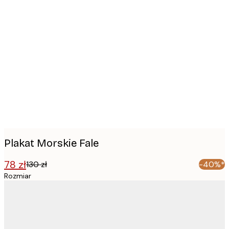
Product
images
Plakat Morskie Fale
78 zł
130 zł
-40%*
Rozmiar