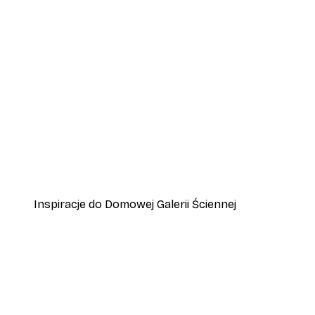
-70%
Outlet
Plakat Mgła Z Daleka
Od 15,90 zł
53 zł
Inspiracje do Domowej Galerii Ściennej