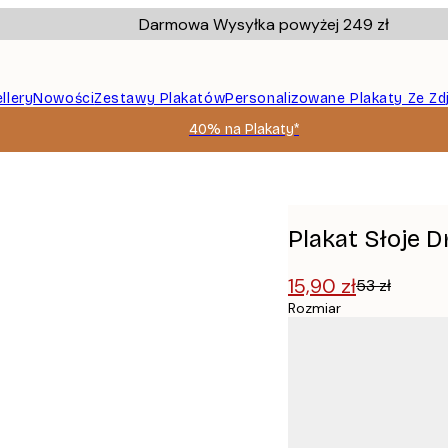
Darmowa Wysyłka powyżej 249 zł
llery
Nowości
Zestawy Plakatów
Personalizowane Plakaty Ze Zd
40% na Plakaty*
Plakat Słoje 
15,90 zł
53 zł
Rozmiar