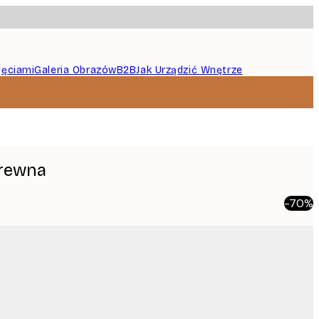
jęciami
Galeria Obrazów
B2B
Jak Urządzić Wnętrze
Drewna
-70%