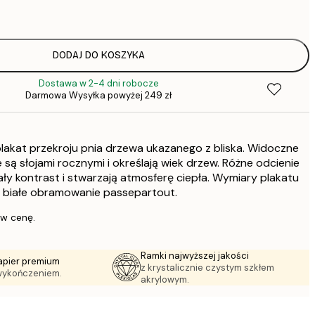
22,
DODAJ DO KOSZYKA
Dostawa w 2-4 dni robocze
Darmowa Wysyłka powyżej 249 zł
lakat przekroju pnia drzewa ukazanego z bliska. Widoczne
 są słojami rocznymi i określają wiek drzew. Różne odcienie
y kontrast i stwarzają atmosferę ciepła. Wymiary plakatu
białe obramowanie passepartout.
 w cenę.
Ramki najwyższej jakości
apier premium
z krystalicznie czystym szkłem
wykończeniem.
akrylowym.