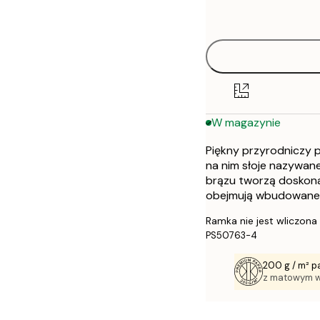
options
30x40 cm
50x70 cm
W magazynie
Piękny przyrodniczy p
na nim słoje nazywane
brązu tworzą doskonał
obejmują wbudowane 
Ramka nie jest wliczona
PS50763-4
200 g / m² p
z matowym 