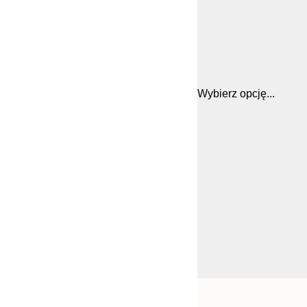
Wybierz opcję...
Frame
21x30 cm