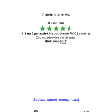
Opinie klientów
DOSKONALI
4.3 na 5 gwiazdek
Na podstawie 71008 recenzji.
Zobacz niektóre z nich tutaj.
Zweryfikowany kupujący
Opinie
klientów
Towar zgodny z opisem, szybka dostawa.
Polecam
23 kwi
Ewa L
Zobacz więcej recenzji tutaj