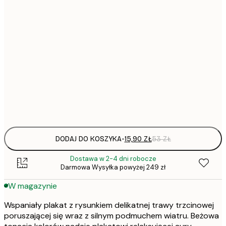
15,
21x30 cm
22,
30x40 cm
50x70 cm
Frame
options
DODAJ DO KOSZYKA
-
15,90 ZŁ
53 ZŁ
Dostawa w 2-4 dni robocze
Darmowa Wysyłka powyżej 249 zł
W magazynie
Wspaniały plakat z rysunkiem delikatnej trawy trzcinowej
poruszającej się wraz z silnym podmuchem wiatru. Beżowa