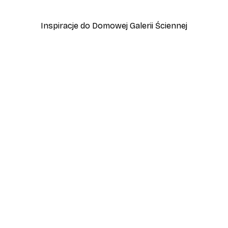
Od 22,50 zł
75 zł
Inspiracje do Domowej Galerii Ściennej