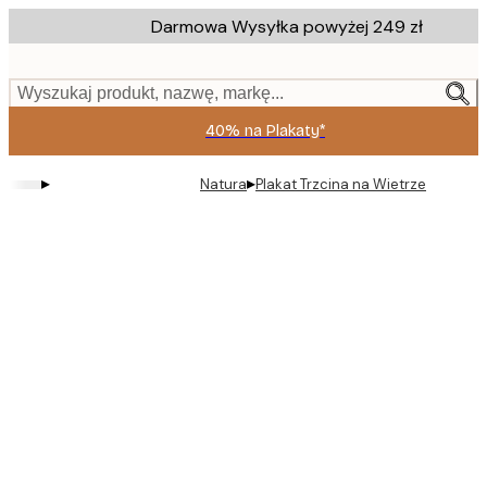
Skip
Darmowa Wysyłka powyżej 249 zł
to
main
content.
Wyszukaj produkt, nazwę, markę...
40% na Plakaty*
▸
▸
Natura
Plakat Trzcina na Wietrze