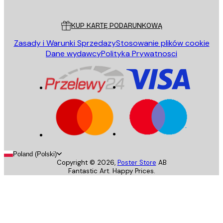
Obsługa Klienta
KUP KARTĘ PODARUNKOWĄ
Zasady i Warunki Sprzedazy
Stosowanie plików cookie
Dane wydawcy
Polityka Prywatnosci
Poland (Polski)
Copyright ©
2026
,
Poster Store
AB
Fantastic Art. Happy Prices.