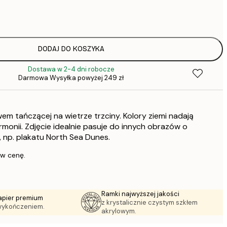
31,
64,
DODAJ DO KOSZYKA
Dostawa w 2-4 dni robocze
64,
Darmowa Wysyłka powyżej 249 zł
1
em tańczącej na wietrze trzciny. Kolory ziemi nadają
rmonii. Zdjęcie idealnie pasuje do innych obrazów o
np. plakatu North Sea Dunes.
 w cenę.
Ramki najwyższej jakości
apier premium
z krystalicznie czystym szkłem
wykończeniem.
akrylowym.