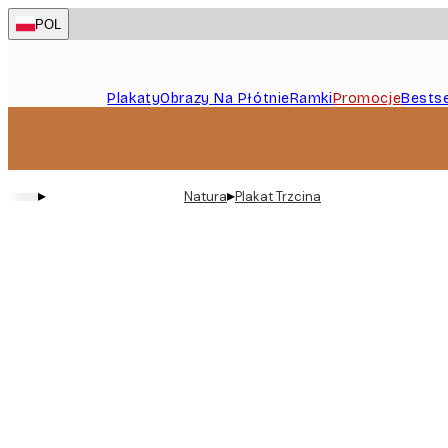
Skip
POL
to
main
content.
Plakaty
Obrazy Na Płótnie
Ramki
Promocje
Bestse
▸
▸
Natura
Plakat Trzcina