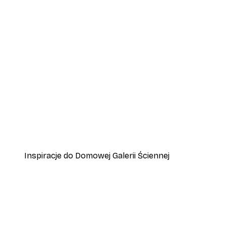
-70%
Outlet
Plakat Trawa Trzcinowa
Od 15,90 zł
53 zł
Inspiracje do Domowej Galerii Ściennej