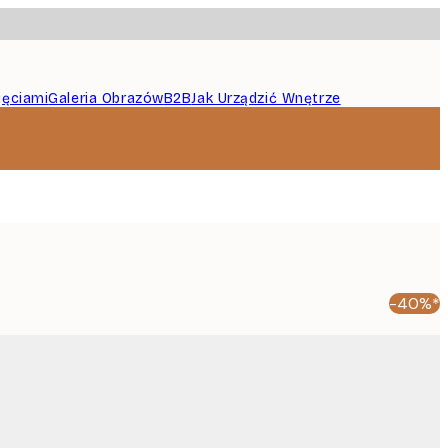
jęciami
Galeria Obrazów
B2B
Jak Urządzić Wnętrze
-40%*