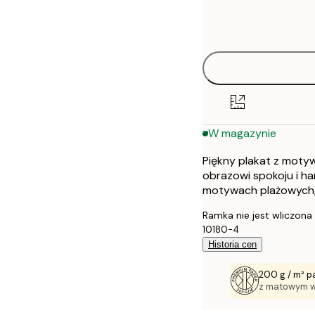
Frame
21x30 cm
options
30x40 cm
40x50 cm
50x50 cm
W magazynie
70x100 cm
Piękny plakat z motyw
obrazowi spokoju i ha
motywach plażowych, 
Ramka nie jest wliczona
10180-4
Historia cen
200 g / m² p
z matowym 