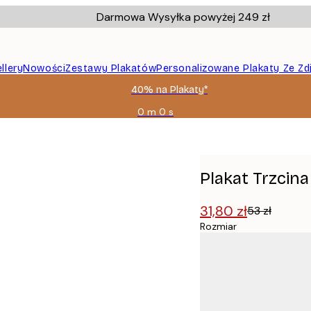
Darmowa Wysyłka powyżej 249 zł
llery
Nowości
Zestawy Plakatów
Personalizowane Plakaty Ze Zd
40% na Plakaty*
0 m
0 s
Ważny
do:
2026-
08-
09
Plakat Trzcina
31,80 zł
53 zł
Rozmiar