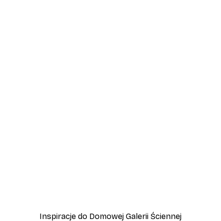
-30%*
rzewa Plakat
Plakat Zamglony Las
Od 37,10 zł
53 zł
Inspiracje do Domowej Galerii Ściennej