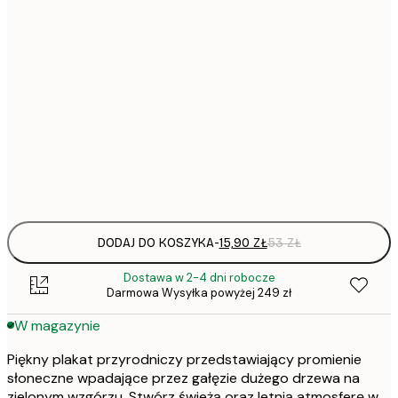
15,
21x30 cm
22,
30x40 cm
50x70 cm
Frame
options
DODAJ DO KOSZYKA
-
15,90 ZŁ
53 ZŁ
Dostawa w 2-4 dni robocze
Darmowa Wysyłka powyżej 249 zł
W magazynie
Piękny plakat przyrodniczy przedstawiający promienie
słoneczne wpadające przez gałęzie dużego drzewa na
zielonym wzgórzu. Stwórz świeżą oraz letnią atmosferę w