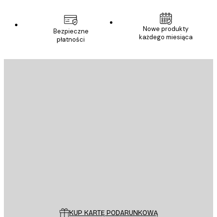
Nowe produkty
Bezpieczne
każdego miesiąca
płatności
E-mail
WYŚLIJ
Sklep
Poster Store
Obsługa Klienta
KUP KARTĘ PODARUNKOWĄ