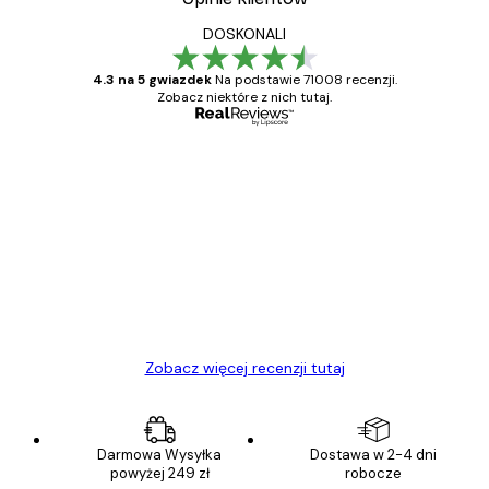
DOSKONALI
4.3 na 5 gwiazdek
Na podstawie 71008 recenzji.
Zobacz niektóre z nich tutaj.
Zweryfikowany kupujący
Opinie
klientów
Towar zgodny z opisem, szybka dostawa.
Polecam
23 kwi
Ewa L
Zobacz więcej recenzji tutaj
Darmowa Wysyłka
Dostawa w 2-4 dni
powyżej 249 zł
robocze