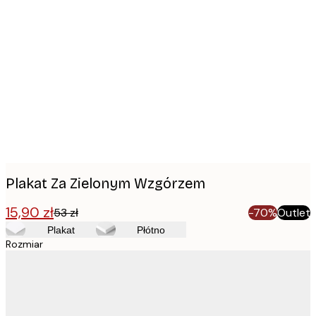
Product
images
Plakat Za Zielonym Wzgórzem
15,90 zł
53 zł
-70%
Outlet
Plakat
Płótno
Rozmiar