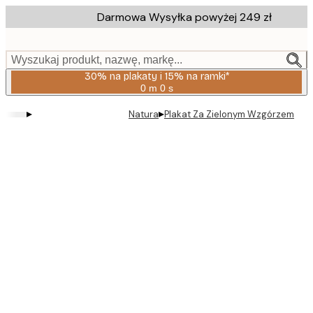
Skip
Darmowa Wysyłka powyżej 249 zł
to
main
content.
Wyszukaj produkt, nazwę, markę...
30% na plakaty i 15% na ramki*
0 m
0 s
Ważny
do:
▸
▸
Natura
Plakat Za Zielonym Wzgórzem
2026-
08-
06