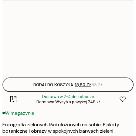
15,
21x30 cm
22,
30x40 cm
50x70 cm
Frame
options
DODAJ DO KOSZYKA
-
15,90 ZŁ
53 ZŁ
Dostawa w 2-4 dni robocze
Darmowa Wysyłka powyżej 249 zł
W magazynie
Fotografia zielonych liści ułożonych na sobie. Plakaty
botaniczne i obrazy w spokojnych barwach zieleni