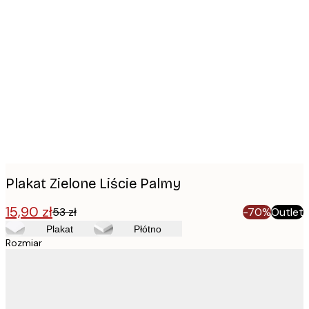
Product
images
Plakat Zielone Liście Palmy
15,90 zł
53 zł
-70%
Outlet
Plakat
Płótno
Rozmiar