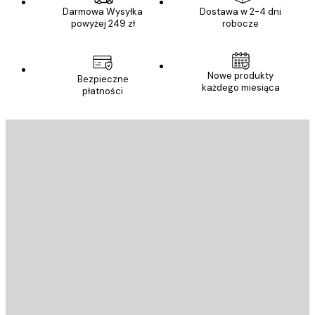
Darmowa Wysyłka
Dostawa w 2-4 dni
powyżej 249 zł
robocze
Nowe produkty
Bezpieczne
każdego miesiąca
płatności
E-mail
WYŚLIJ
Sklep
Poster Store