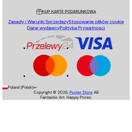
Obsługa Klienta
KUP KARTĘ PODARUNKOWĄ
Zasady i Warunki Sprzedazy
Stosowanie plików cookie
Dane wydawcy
Polityka Prywatnosci
Poland (Polski)
Copyright ©
2026
,
Poster Store
AB
Fantastic Art. Happy Prices.