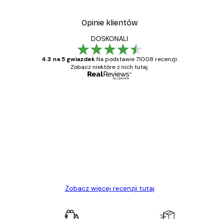
Opinie klientów
DOSKONALI
4.3 na 5 gwiazdek
Na podstawie 71008 recenzji.
Zobacz niektóre z nich tutaj.
Zweryfikowany kupujący
Opinie
klientów
Towar zgodny z opisem, szybka dostawa.
Polecam
23 kwi
Ewa L
Zobacz więcej recenzji tutaj