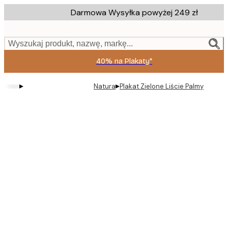
Skip
Darmowa Wysyłka powyżej 249 zł
to
main
content.
Wyszukaj produkt, nazwę, markę...
40% na Plakaty*
▸
▸
Natura
Plakat Zielone Liście Palmy