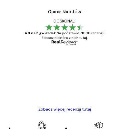
Opinie klientów
DOSKONALI
4.3 na 5 gwiazdek
Na podstawie 71008 recenzji.
Zobacz niektóre z nich tutaj.
Zweryfikowany kupujący
Opinie
klientów
Towar zgodny z opisem, szybka dostawa.
Polecam
23 kwi
Ewa L
Zobacz więcej recenzji tutaj