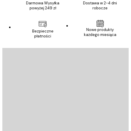
Darmowa Wysyłka
Dostawa w 2-4 dni
powyżej 249 zł
robocze
Nowe produkty
Bezpieczne
każdego miesiąca
płatności
E-mail
WYŚLIJ
Sklep
Poster Store
Obsługa Klienta