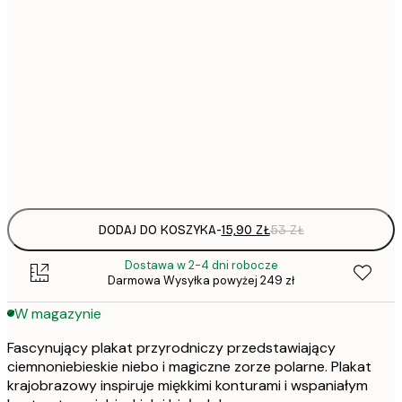
15,
21x30 cm
22,
30x40 cm
50x70 cm
Frame
options
DODAJ DO KOSZYKA
-
15,90 ZŁ
53 ZŁ
Dostawa w 2-4 dni robocze
Darmowa Wysyłka powyżej 249 zł
W magazynie
Fascynujący plakat przyrodniczy przedstawiający
ciemnoniebieskie niebo i magiczne zorze polarne. Plakat
krajobrazowy inspiruje miękkimi konturami i wspaniałym