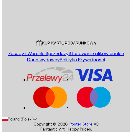
Sklep
Poster Store
Obsługa Klienta
KUP KARTĘ PODARUNKOWĄ
Zasady i Warunki Sprzedazy
Stosowanie plików cookie
Dane wydawcy
Polityka Prywatnosci
Poland (Polski)
Copyright ©
2026
,
Poster Store
AB
Fantastic Art. Happy Prices.