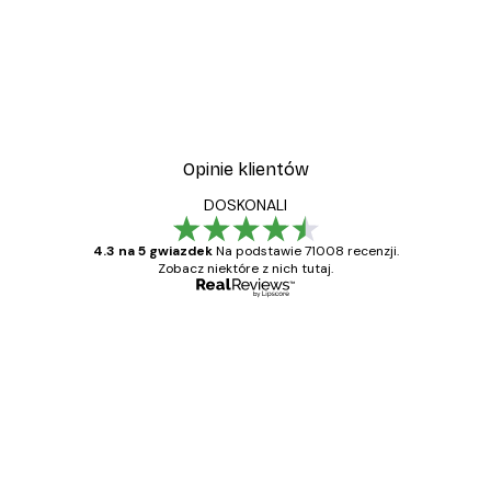
Opinie klientów
DOSKONALI
4.3 na 5 gwiazdek
Na podstawie 71008 recenzji.
Zobacz niektóre z nich tutaj.
Zweryfikowany kupujący
Opinie
klientów
Towar zgodny z opisem, szybka dostawa.
Polecam
23 kwi
Ewa L