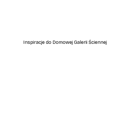
-40%*
Vintage nad morzem Plak
Od 32,40 zł
54 zł
Inspiracje do Domowej Galerii Ściennej