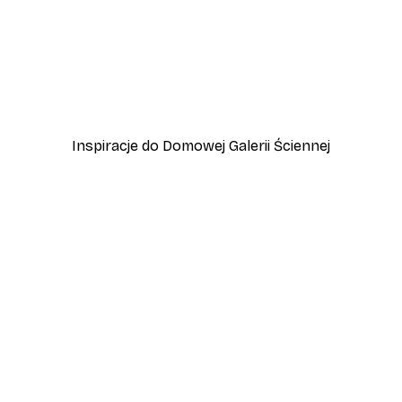
-40%*
kat
Plakat Together
Od 15 zł
25 zł
Inspiracje do Domowej Galerii Ściennej