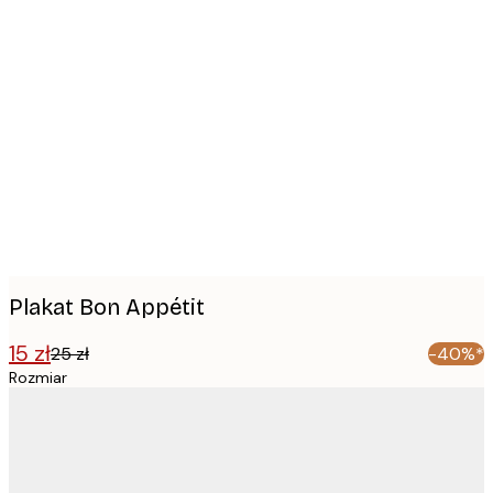
Product
images
Plakat Bon Appétit
15 zł
25 zł
-40%*
Rozmiar