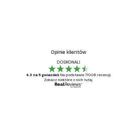
Opinie klientów
DOSKONALI
4.3 na 5 gwiazdek
Na podstawie 71008 recenzji.
Zobacz niektóre z nich tutaj.
Zweryfikowany kupujący
Opinie
klientów
Towar zgodny z opisem, szybka dostawa.
Polecam
23 kwi