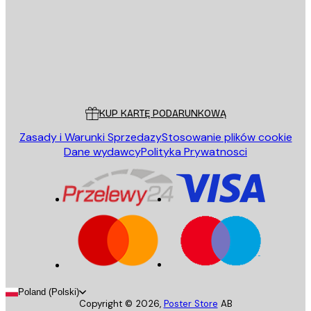
Sklep
Poster Store
Obsługa Klienta
KUP KARTĘ PODARUNKOWĄ
Zasady i Warunki Sprzedazy
Stosowanie plików cookie
Dane wydawcy
Polityka Prywatnosci
Poland (Polski)
Copyright ©
2026
,
Poster Store
AB