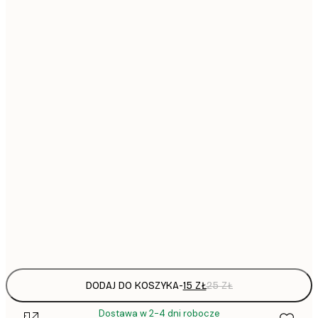
13x18 cm
31,
21x30 cm
30x40 cm
64,
40x50 cm
64,
50x50 cm
50x70 cm
Frame
options
DODAJ DO KOSZYKA
-
15 ZŁ
25 ZŁ
Dostawa w 2-4 dni robocze