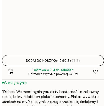
15,
21x30 cm
22,
30x40 cm
50x70 cm
Frame
options
DODAJ DO KOSZYKA
-
15,90 ZŁ
53 ZŁ
Dostawa w 2-4 dni robocze
Darmowa Wysyłka powyżej 249 zł
W magazynie
“Dishes! We meet again you dirty bastards.” to zabawny
tekst, który zdobi ten plakat kuchenny. Plakat wywołuje
uśmiech na myśł o czymś, z czego rzadko się śmiejemy i