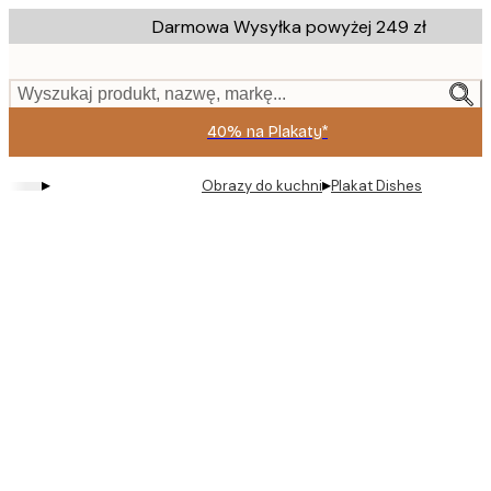
Skip
Darmowa Wysyłka powyżej 249 zł
to
main
content.
Wyszukaj produkt, nazwę, markę...
40% na Plakaty*
▸
▸
Obrazy do kuchni
Plakat Dishes