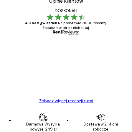
Opinie klientów
DOSKONALI
4.3 na 5 gwiazdek
Na podstawie 71008 recenzji.
Zobacz niektóre z nich tutaj.
Zweryfikowany kupujący
Opinie
klientów
Towar zgodny z opisem, szybka dostawa.
Polecam
23 kwi
Ewa L
Zobacz więcej recenzji tutaj
Darmowa Wysyłka
Dostawa w 2-4 dni
powyżej 249 zł
robocze