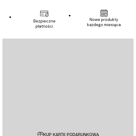
Nowe produkty
Bezpieczne
każdego miesiąca
płatności
E-mail
WYŚLIJ
Sklep
Poster Store
Obsługa Klienta
KUP KARTĘ PODARUNKOWĄ