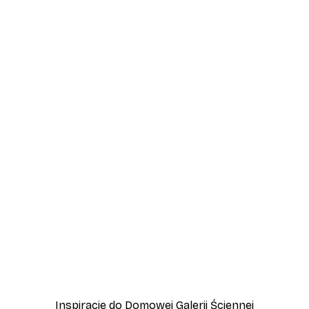
-70%
ritz Plakat
Plakat Symbole Prania Pl
Od 15,90 zł
53 zł
Inspiracje do Domowej Galerii Ściennej