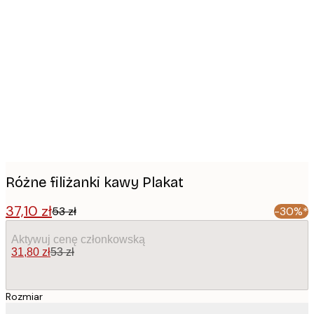
Product
images
Różne filiżanki kawy Plakat
37,10 zł
53 zł
-30%*
Aktywuj cenę członkowską
31,80 zł
53 zł
Rozmiar