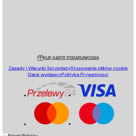
WYŚLIJ
Sklep
Poster Store
Obsługa Klienta
KUP KARTĘ PODARUNKOWĄ
Zasady i Warunki Sprzedazy
Stosowanie plików cookie
Dane wydawcy
Polityka Prywatnosci
Poland (Polski)