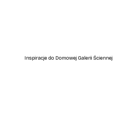
-70%
Outlet
Plakat Jezioro Łabędzie
Od 15,90 zł
53 zł
Inspiracje do Domowej Galerii Ściennej