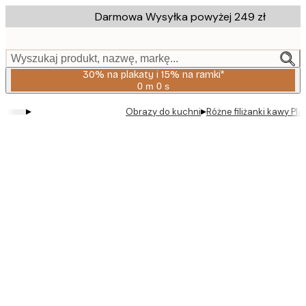
Skip
Darmowa Wysyłka powyżej 249 zł
to
main
content.
Wyszukaj produkt, nazwę, markę...
30% na plakaty i 15% na ramki*
0 m
0 s
Ważny
do:
▸
▸
Obrazy do kuchni
Różne filiżanki kawy Pla
2026-
08-
06