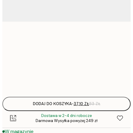
37,
21x30 cm
52,
30x40 cm
50x70 cm
Frame
options
DODAJ DO KOSZYKA
-
37,10 ZŁ
53 ZŁ
Dostawa w 2-4 dni robocze
Darmowa Wysyłka powyżej 249 zł
W magazynie