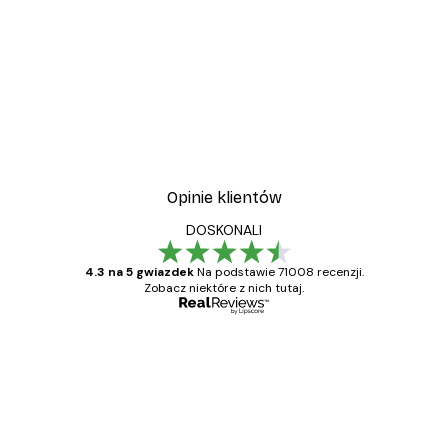
Opinie klientów
DOSKONALI
4.3 na 5 gwiazdek
Na podstawie 71008 recenzji.
Zobacz niektóre z nich tutaj.
Zweryfikowany kupujący
Opinie
klientów
Towar zgodny z opisem, szybka dostawa.
Polecam