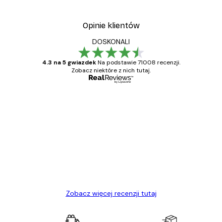
Opinie klientów
DOSKONALI
4.3 na 5 gwiazdek
Na podstawie 71008 recenzji.
Zobacz niektóre z nich tutaj.
Zweryfikowany kupujący
Opinie
klientów
Towar zgodny z opisem, szybka dostawa.
Polecam
23 kwi
Ewa L
Zobacz więcej recenzji tutaj