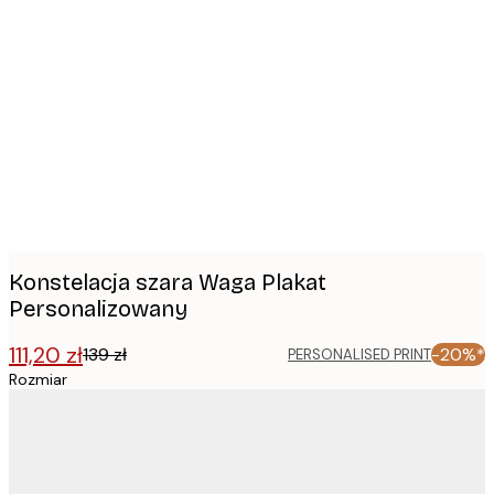
Product
images
Konstelacja szara Waga Plakat
Personalizowany
111,20 zł
139 zł
-20%*
PERSONALISED PRINT
Rozmiar