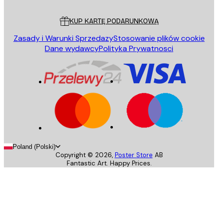
Obsługa Klienta
KUP KARTĘ PODARUNKOWĄ
Zasady i Warunki Sprzedazy
Stosowanie plików cookie
Dane wydawcy
Polityka Prywatnosci
Poland (Polski)
Copyright ©
2026
,
Poster Store
AB
Fantastic Art. Happy Prices.