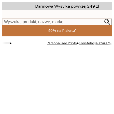
Skip
Darmowa Wysyłka powyżej 249 zł
to
main
content.
Wyszukaj produkt, nazwę, markę...
40% na Plakaty*
▸
▸
Personalised Prints
Konstelacja szara Wa