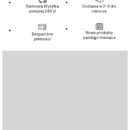
Darmowa Wysyłka
Dostawa w 2-4 dni
powyżej 249 zł
robocze
Nowe produkty
Bezpieczne
każdego miesiąca
płatności
E-mail
WYŚLIJ
Sklep
Poster Store