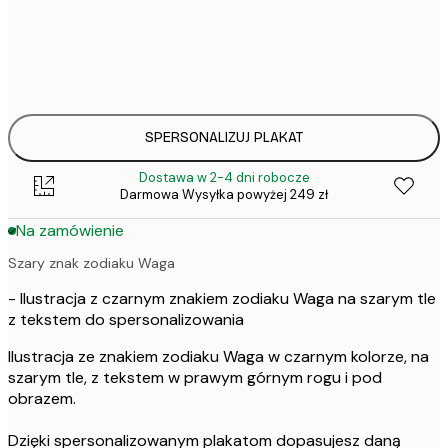
111,
30x40 cm
135,
50x70 cm
SPERSONALIZUJ PLAKAT
Dostawa w 2-4 dni robocze
Darmowa Wysyłka powyżej 249 zł
Na zamówienie
Szary znak zodiaku Waga
- Ilustracja z czarnym znakiem zodiaku Waga na szarym tle
z tekstem do spersonalizowania
Ilustracja ze znakiem zodiaku Waga w czarnym kolorze, na
szarym tle, z tekstem w prawym górnym rogu i pod
obrazem.
Dzięki spersonalizowanym plakatom dopasujesz daną