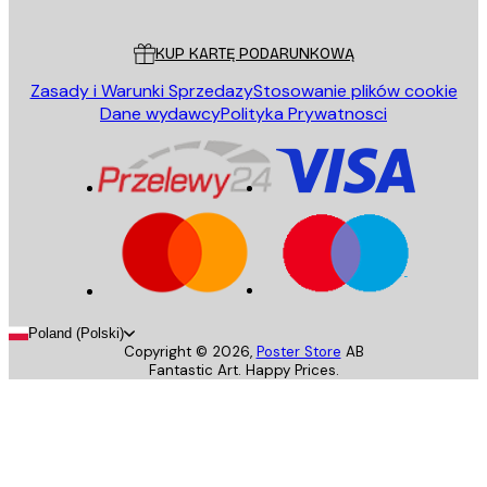
Obsługa Klienta
KUP KARTĘ PODARUNKOWĄ
Zasady i Warunki Sprzedazy
Stosowanie plików cookie
Dane wydawcy
Polityka Prywatnosci
Poland (Polski)
Copyright ©
2026
,
Poster Store
AB
Fantastic Art. Happy Prices.