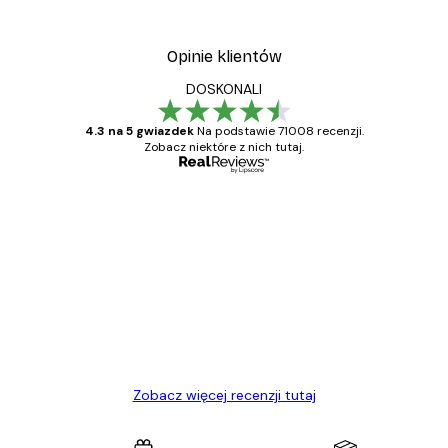
Od 37,10 zł
53 zł
Opinie klientów
DOSKONALI
4.3 na 5 gwiazdek
Na podstawie 71008 recenzji.
Zobacz niektóre z nich tutaj.
Zweryfikowany kupujący
Opinie
klientów
Towar zgodny z opisem, szybka dostawa.
Polecam
23 kwi
Ewa L
Zobacz więcej recenzji tutaj