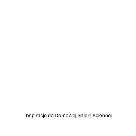
-40%*
 Jeziora Garda
Przygoda w Amalfi Plakat
Od 45 zł
75 zł
Inspiracje do Domowej Galerii Ściennej