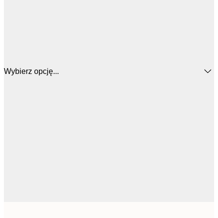
Wybierz opcję...
111,