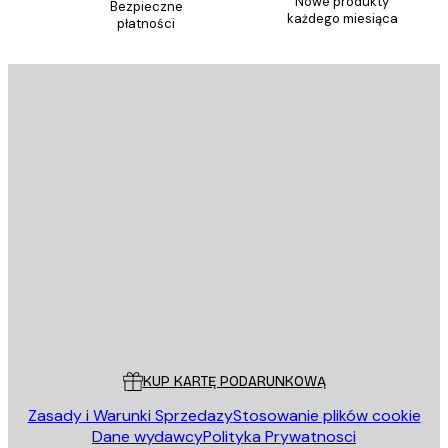
Nowe produkty
Bezpieczne
każdego miesiąca
płatności
E-mail
WYŚLIJ
Sklep
Poster Store
Obsługa Klienta
KUP KARTĘ PODARUNKOWĄ
Zasady i Warunki Sprzedazy
Stosowanie plików cookie
Dane wydawcy
Polityka Prywatnosci