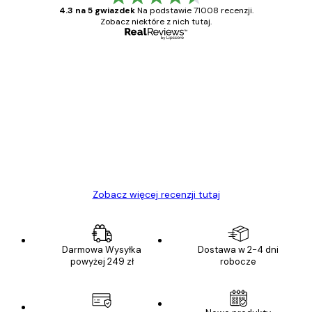
4.3 na 5 gwiazdek
Na podstawie 71008 recenzji.
Zobacz niektóre z nich tutaj.
Zweryfikowany kupujący
Opinie
klientów
Towar zgodny z opisem, szybka dostawa.
Polecam
23 kwi
Ewa L
Zobacz więcej recenzji tutaj
Darmowa Wysyłka
Dostawa w 2-4 dni
powyżej 249 zł
robocze