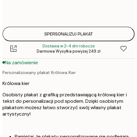
30x40 cm
135,
50x70 cm
SPERSONALIZUJ PLAKAT
Dostawa w 2-4 dni robocze
Darmowa Wysyłka powyżej 249 zł
Na zamówienie
Personalizowany plakat Królowa Kier
Królowa kier
Osobisty plakat z grafiką przedstawiającą królową kier i
tekst do personalizacji pod spodem. Dzięki osobistym
plakatom możesz łatwo stworzyć swój własny plakat
artystyczny!
Pamiętaj, że plakaty personalizowane nie podlegają