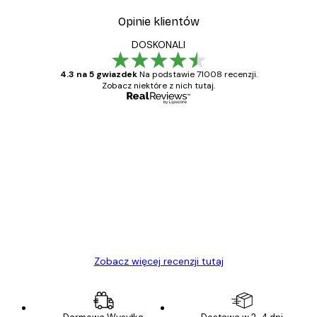
Opinie klientów
DOSKONALI
4.3 na 5 gwiazdek
Na podstawie 71008 recenzji.
Zobacz niektóre z nich tutaj.
Zweryfikowany kupujący
Opinie
klientów
Towar zgodny z opisem, szybka dostawa.
Polecam
23 kwi
Ewa L
Zobacz więcej recenzji tutaj