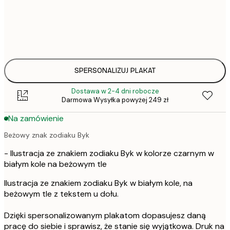
111,
30x40 cm
135,
50x70 cm
SPERSONALIZUJ PLAKAT
Dostawa w 2-4 dni robocze
Darmowa Wysyłka powyżej 249 zł
Na zamówienie
Beżowy znak zodiaku Byk
- Ilustracja ze znakiem zodiaku Byk w kolorze czarnym w
białym kole na beżowym tle
Ilustracja ze znakiem zodiaku Byk w białym kole, na
beżowym tle z tekstem u dołu.
Dzięki spersonalizowanym plakatom dopasujesz daną
pracę do siebie i sprawisz, że stanie się wyjątkowa. Druk na