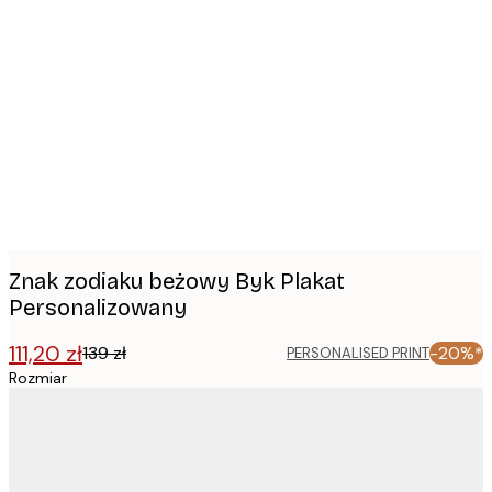
Product
images
Znak zodiaku beżowy Byk Plakat
Personalizowany
111,20 zł
139 zł
-20%*
PERSONALISED PRINT
Rozmiar