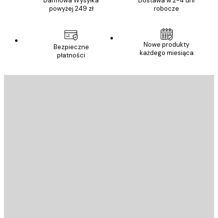
Darmowa Wysyłka
Dostawa w 2-4 dni
powyżej 249 zł
robocze
Nowe produkty
Bezpieczne
każdego miesiąca
płatności
E-mail
WYŚLIJ
Sklep
Poster Store
Obsługa Klienta