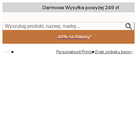
Skip
Darmowa Wysyłka powyżej 249 zł
to
main
content.
Wyszukaj produkt, nazwę, markę...
40% na Plakaty*
▸
▸
Personalised Prints
Znak zodiaku beżowy 