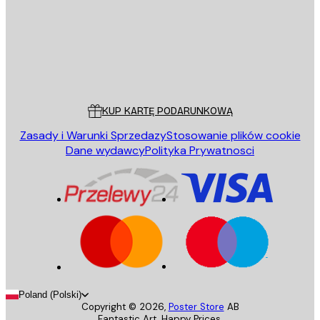
Sklep
Poster Store
Obsługa Klienta
KUP KARTĘ PODARUNKOWĄ
Zasady i Warunki Sprzedazy
Stosowanie plików cookie
Dane wydawcy
Polityka Prywatnosci
Poland (Polski)
Copyright ©
2026
,
Poster Store
AB
Fantastic Art. Happy Prices.