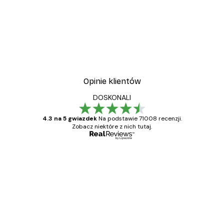
Opinie klientów
DOSKONALI
4.3 na 5 gwiazdek
Na podstawie 71008 recenzji.
Zobacz niektóre z nich tutaj.
Zweryfikowany kupujący
Opinie
klientów
Towar zgodny z opisem, szybka dostawa.
Polecam
23 kwi