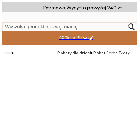
Skip
Darmowa Wysyłka powyżej 249 zł
to
main
content.
Wyszukaj produkt, nazwę, markę...
40% na Plakaty*
▸
▸
Plakaty dla dzieci
Plakat Serce Tęczy