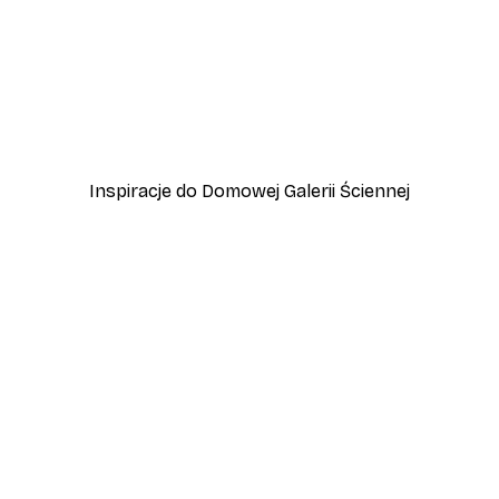
-40%*
r
Plakat Be Happy
Od 31,80 zł
53 zł
Inspiracje do Domowej Galerii Ściennej