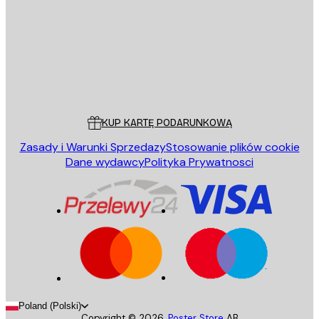
WYŚLIJ
Sklep
Poster Store
Obsługa Klienta
KUP KARTĘ PODARUNKOWĄ
Zasady i Warunki Sprzedazy
Stosowanie plików cookie
Dane wydawcy
Polityka Prywatnosci
Poland (Polski)
Copyright ©
2026
,
Poster Store
AB