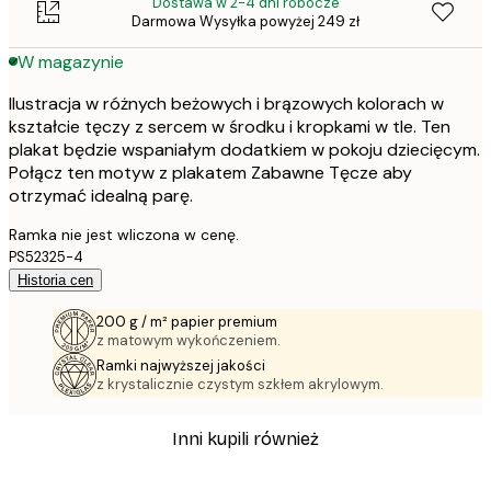
Dostawa w 2-4 dni robocze
Darmowa Wysyłka powyżej 249 zł
W magazynie
Ilustracja w różnych beżowych i brązowych kolorach w
kształcie tęczy z sercem w środku i kropkami w tle. Ten
plakat będzie wspaniałym dodatkiem w pokoju dziecięcym.
Połącz ten motyw z plakatem Zabawne Tęcze aby
otrzymać idealną parę.
Ramka nie jest wliczona w cenę.
PS52325-4
Historia cen
200 g / m² papier premium
z matowym wykończeniem.
Ramki najwyższej jakości
z krystalicznie czystym szkłem akrylowym.
Inni kupili również