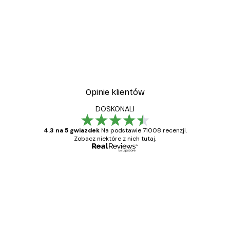
Opinie klientów
DOSKONALI
4.3 na 5 gwiazdek
Na podstawie 71008 recenzji.
Zobacz niektóre z nich tutaj.
Zweryfikowany kupujący
Opinie
klientów
Towar zgodny z opisem, szybka dostawa.
Polecam