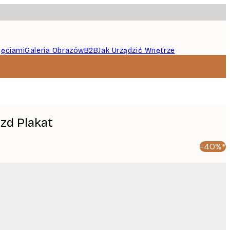
jęciami
Galeria Obrazów
B2B
Jak Urządzić Wnętrze
zd Plakat
-40%*