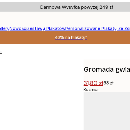
Darmowa Wysyłka powyżej 249 zł
llery
Nowości
Zestawy Plakatów
Personalizowane Plakaty Ze Zd
40% na Plakaty*
t
Gromada gwia
31,80 zł
53 zł
Rozmiar