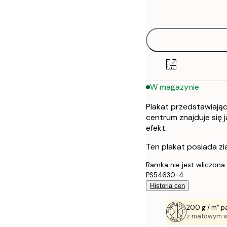
options
30x40 cm
50x70 cm
70x100 cm
W magazynie
Plakat przedstawiają
centrum znajduje się 
efekt.
Ten plakat posiada zia
Ramka nie jest wliczona
PS54630-4
Historia cen
200 g / m² p
z matowym 