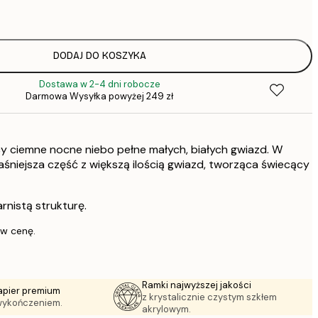
DODAJ DO KOSZYKA
Dostawa w 2-4 dni robocze
1
Darmowa Wysyłka powyżej 249 zł
cy ciemne nocne niebo pełne małych, białych gwiazd. W
jaśniejsza część z większą ilością gwiazd, tworząca świecący
rnistą strukturę.
 w cenę.
Ramki najwyższej jakości
apier premium
z krystalicznie czystym szkłem
wykończeniem.
akrylowym.