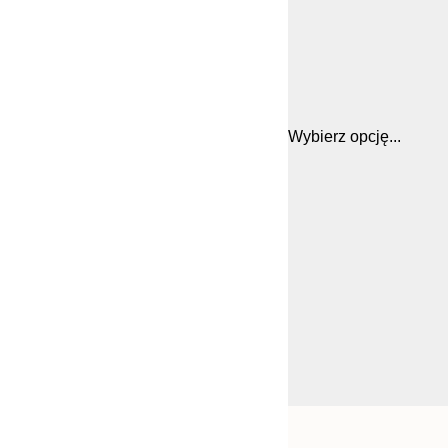
Wybierz opcję...
Frame
21x30 cm