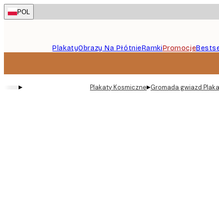
Skip
POL
to
main
content.
Plakaty
Obrazy Na Płótnie
Ramki
Promocje
Bestse
▸
▸
Plakaty Kosmiczne
Gromada gwiazd Plaka