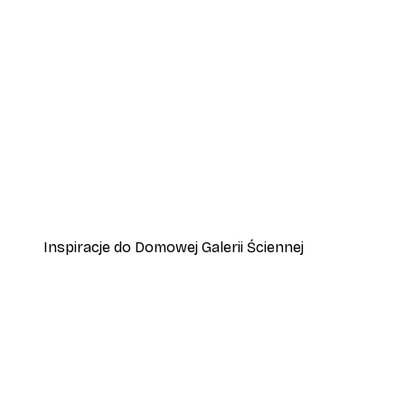
-40%*
Plakat Lampart
Od 45 zł
75 zł
Inspiracje do Domowej Galerii Ściennej