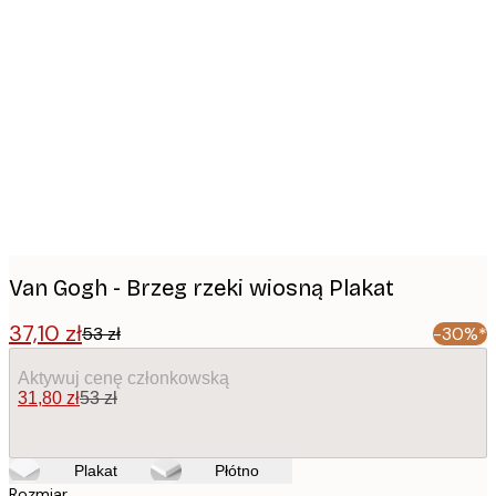
Product
images
Van Gogh - Brzeg rzeki wiosną Plakat
37,10 zł
53 zł
-30%*
Aktywuj cenę członkowską
31,80 zł
53 zł
Plakat
Płótno
Rozmiar