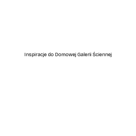
-30%*
y Kot Plakat
Plakat Trawa Plażowa
Od 37,10 zł
53 zł
Inspiracje do Domowej Galerii Ściennej