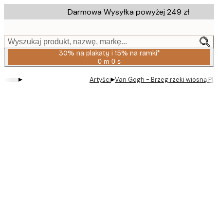
Skip
Darmowa Wysyłka powyżej 249 zł
to
main
content.
Wyszukaj produkt, nazwę, markę...
30% na plakaty i 15% na ramki*
0 m
0 s
Ważny
do:
▸
▸
Artyści
Van Gogh - Brzeg rzeki wiosną Pla
2026-
08-
06