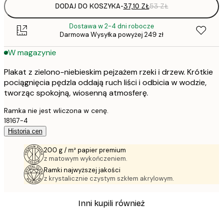
DODAJ DO KOSZYKA
-
37,10 ZŁ
53 ZŁ
Dostawa w 2-4 dni robocze
Darmowa Wysyłka powyżej 249 zł
W magazynie
Plakat z zielono-niebieskim pejzażem rzeki i drzew. Krótkie
pociągnięcia pędzla oddają ruch liści i odbicia w wodzie,
tworząc spokojną, wiosenną atmosferę.
Ramka nie jest wliczona w cenę.
18167-4
Historia cen
200 g / m² papier premium
z matowym wykończeniem.
Ramki najwyższej jakości
z krystalicznie czystym szkłem akrylowym.
Inni kupili również