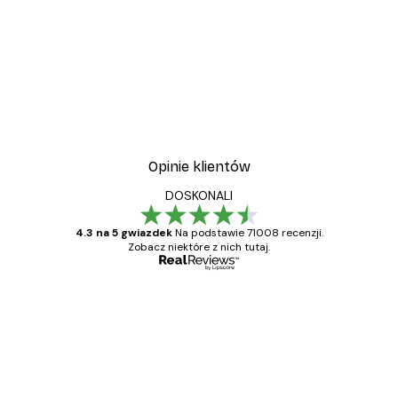
Opinie klientów
DOSKONALI
4.3 na 5 gwiazdek
Na podstawie 71008 recenzji.
Zobacz niektóre z nich tutaj.
Zweryfikowany kupujący
Opinie
klientów
Towar zgodny z opisem, szybka dostawa.
Polecam