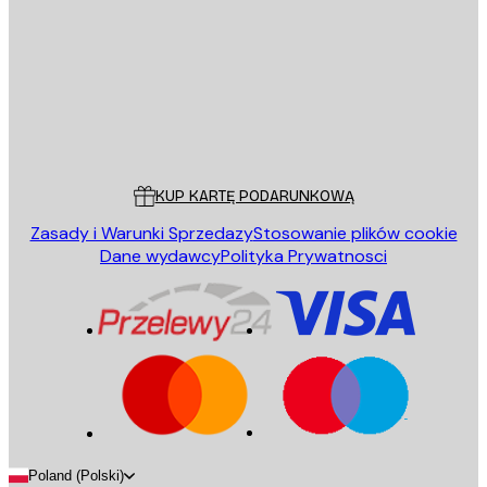
WYŚLIJ
Sklep
Poster Store
Obsługa Klienta
KUP KARTĘ PODARUNKOWĄ
Zasady i Warunki Sprzedazy
Stosowanie plików cookie
Dane wydawcy
Polityka Prywatnosci
Poland (Polski)