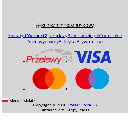
Sklep
Poster Store
Obsługa Klienta
KUP KARTĘ PODARUNKOWĄ
Zasady i Warunki Sprzedazy
Stosowanie plików cookie
Dane wydawcy
Polityka Prywatnosci
Poland (Polski)
Copyright ©
2026
,
Poster Store
AB
Fantastic Art. Happy Prices.