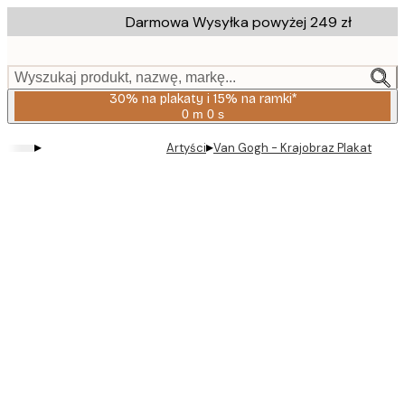
Skip
Darmowa Wysyłka powyżej 249 zł
to
main
content.
Wyszukaj produkt, nazwę, markę...
30% na plakaty i 15% na ramki*
0 m
0 s
Ważny
do:
▸
▸
Artyści
Van Gogh - Krajobraz Plakat
2026-
08-
06