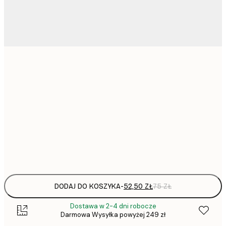
52,
30x40 cm
50x70 cm
136,
70x100 cm
Frame
options
DODAJ DO KOSZYKA
-
52,50 ZŁ
75 ZŁ
Dostawa w 2-4 dni robocze
Darmowa Wysyłka powyżej 249 zł