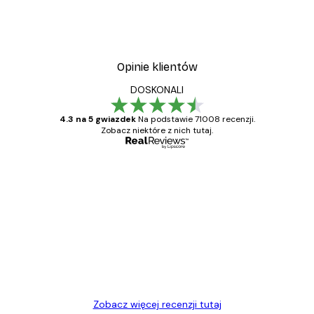
Opinie klientów
DOSKONALI
4.3 na 5 gwiazdek
Na podstawie 71008 recenzji.
Zobacz niektóre z nich tutaj.
Zweryfikowany kupujący
Opinie
klientów
Towar zgodny z opisem, szybka dostawa.
Polecam
23 kwi
Ewa L
Zobacz więcej recenzji tutaj