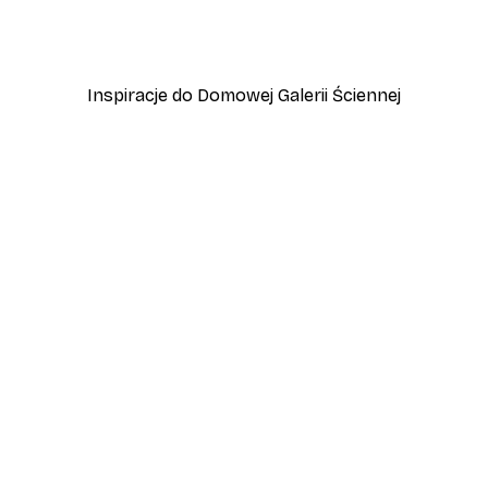
y
Plakat Polana o Zachodzi
Od 37,10 zł
53 zł
Inspiracje do Domowej Galerii Ściennej