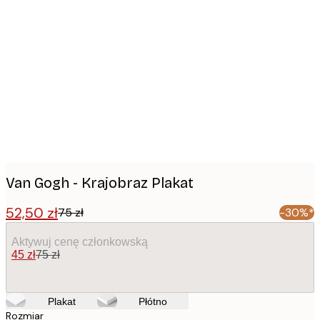
Product
images
Van Gogh - Krajobraz Plakat
52,50 zł
75 zł
-30%*
Aktywuj cenę członkowską
45 zł
75 zł
Plakat
Płótno
Rozmiar