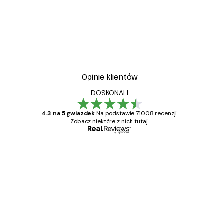
Opinie klientów
DOSKONALI
4.3 na 5 gwiazdek
Na podstawie 71008 recenzji.
Zobacz niektóre z nich tutaj.
Zweryfikowany kupujący
Opinie
klientów
Towar zgodny z opisem, szybka dostawa.
Polecam
23 kwi
Ewa L