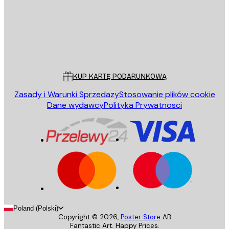
Sklep
Poster Store
Obsługa Klienta
KUP KARTĘ PODARUNKOWĄ
Zasady i Warunki Sprzedazy
Stosowanie plików cookie
Dane wydawcy
Polityka Prywatnosci
Poland (Polski)
Copyright ©
2026
,
Poster Store
AB
Fantastic Art. Happy Prices.