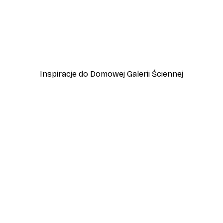
-40%*
 Jeziora Garda
Przygoda w Amalfi Plakat
Od 45 zł
75 zł
Inspiracje do Domowej Galerii Ściennej