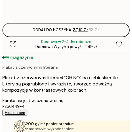
Frame
options
DODAJ DO KOSZYKA
-
37,10 ZŁ
53 ZŁ
Dostawa w 2-4 dni robocze
Darmowa Wysyłka powyżej 249 zł
W magazynie
Plakat z czerwonymi literami
Plakat z czerwonymi literami "OH NO" na niebieskim tle.
Litery są pogrubione i wyraziste, tworząc odważną
kompozycję w kontrastowych kolorach.
Ramka nie jest wliczona w cenę.
PS56449-4
Historia cen
200 g / m² papier premium
z matowym wykończeniem.