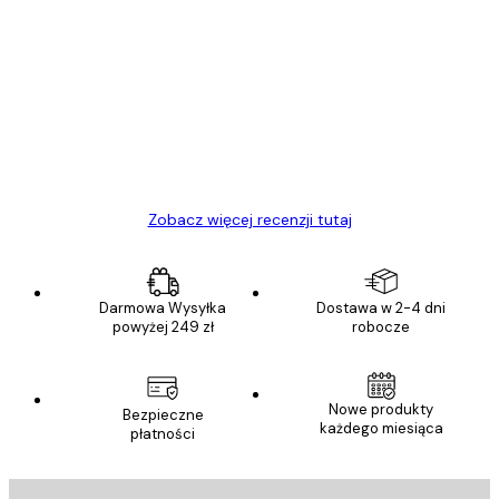
Zweryfikowany kupujący
Opinie
klientów
Towar zgodny z opisem, szybka dostawa.
Polecam
23 kwi
Ewa L
Zobacz więcej recenzji tutaj
Darmowa Wysyłka
Dostawa w 2-4 dni
powyżej 249 zł
robocze
Nowe produkty
Bezpieczne
każdego miesiąca
płatności