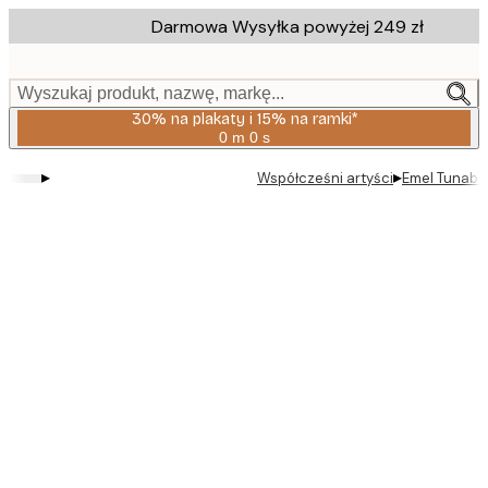
Skip
Darmowa Wysyłka powyżej 249 zł
to
main
content.
Wyszukaj produkt, nazwę, markę...
30% na plakaty i 15% na ramki*
0 m
0 s
Ważny
do:
▸
▸
Współcześni artyści
Emel Tunaboyl
2026-
08-
06