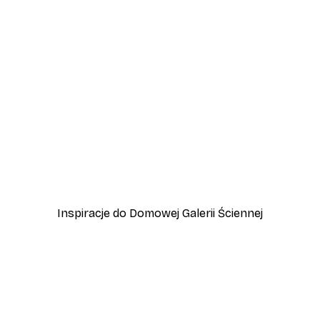
-30%*
ricano Cocktail Plakat
The Flintstones™ Yabba 
Od 60,20 zł
86 zł
Inspiracje do Domowej Galerii Ściennej