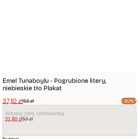
Product
images
Emel Tunaboylu - Pogrubione litery,
niebieskie tło Plakat
37,10 zł
53 zł
-30%*
Aktywuj cenę członkowską
31,80 zł
53 zł
Rozmiar