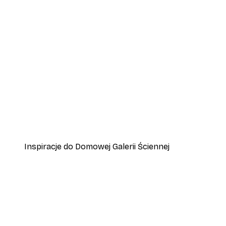
-70%
Outlet
Plakat If I Had A Flower
Od 15,90 zł
53 zł
Inspiracje do Domowej Galerii Ściennej