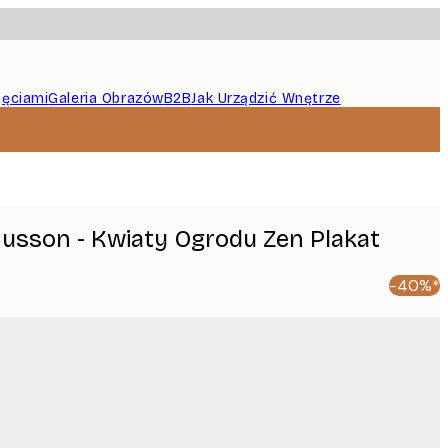
jęciami
Galeria Obrazów
B2B
Jak Urządzić Wnętrze
sson - Kwiaty Ogrodu Zen Plakat
-40%*