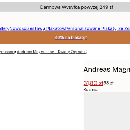
Darmowa Wysyłka powyżej 249 zł
llery
Nowości
Zestawy Plakatów
Personalizowane Plakaty Ze Zd
40% na Plakaty*
▸
gnusson
Andreas Magnusson - Kwiaty Ogrodu Zen Plakat
Andreas Magnu
31,80 zł
53 zł
Rozmiar