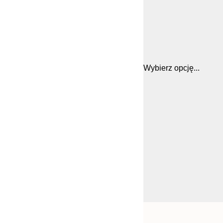
Wybierz opcję...
Frame
21x30 cm