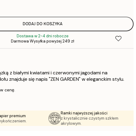
DODAJ DO KOSZYKA
Dostawa w 2-4 dni robocze
1
Darmowa Wysyłka powyżej 249 zł
łązką z białymi kwiatami i czerwonymi jagodami na
ołu znajduje się napis "ZEN GARDEN" w eleganckim stylu.
 w cenę.
Ramki najwyższej jakości
apier premium
z krystalicznie czystym szkłem
wykończeniem.
akrylowym.