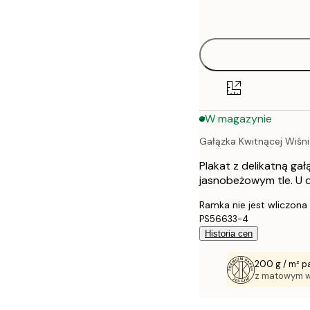
options
30x40 cm
50x70 cm
70x100 cm
W magazynie
Gałązka Kwitnącej Wiśni
Plakat z delikatną ga
jasnobeżowym tle. U d
Ramka nie jest wliczona
PS56633-4
Historia cen
200 g / m² p
z matowym 