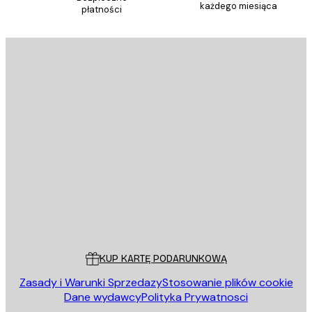
każdego miesiąca
płatności
E-mail
WYŚLIJ
Sklep
Poster Store
Obsługa Klienta
KUP KARTĘ PODARUNKOWĄ
Zasady i Warunki Sprzedazy
Stosowanie plików cookie
Dane wydawcy
Polityka Prywatnosci