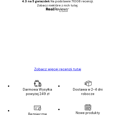
4.3 na 5 gwiazdek
Na podstawie 71008 recenzji.
Zobacz niektóre z nich tutaj.
Zweryfikowany kupujący
Opinie
klientów
Towar zgodny z opisem, szybka dostawa.
Polecam
23 kwi
Ewa L
Zobacz więcej recenzji tutaj
Darmowa Wysyłka
Dostawa w 2-4 dni
powyżej 249 zł
robocze
Nowe produkty
Bezpieczne