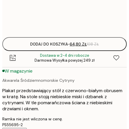
50x50 cm
Frame
options
DODAJ DO KOSZYKA
-
64,80 ZŁ
108 ZŁ
Dostawa w 2-4 dni robocze
Darmowa Wysyłka powyżej 249 zł
W magazynie
Akwarela Śródziemnomorskie Cytryny
Plakat przedstawiający stół z czerwono-białym obrusem
w kratę. Na stole stoją niebieskie miski i dzbanek z
cytrynami. W tle pomarańczowa ściana z niebieskimi
drzwiami i oknem.
Ramka nie jest wliczona w cenę.
PS55695-2