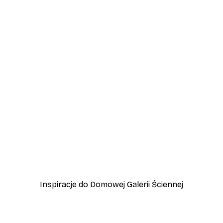
-40%*
t Plakat
Nikita Jariwala - Świeży b
Od 31,80 zł
53 zł
Inspiracje do Domowej Galerii Ściennej