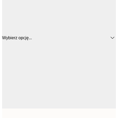
Wybierz opcję...
64,