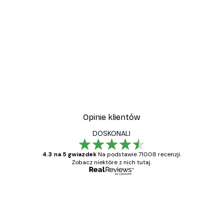
Opinie klientów
DOSKONALI
4.3 na 5 gwiazdek
Na podstawie 71008 recenzji.
Zobacz niektóre z nich tutaj.
Zweryfikowany kupujący
Opinie
klientów
Towar zgodny z opisem, szybka dostawa.