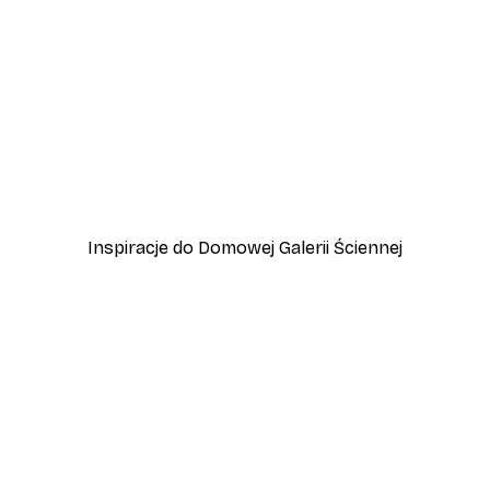
-40%*
ean Plakat
Przygoda w Amalfi Plakat
Od 45 zł
75 zł
Inspiracje do Domowej Galerii Ściennej