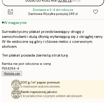
DODAJ DO KOSZYKA
-
32,40 ZŁ
54 ZŁ
Dostawa w 2-4 dni robocze
Darmowa Wysyłka powyżej 249 zł
W magazynie
Surrealistyczny plakat przedstawiający drogę z
samochodami i dużą dłonią wyłaniającą się z okrągłej ramy.
W tle widoczne są góry i różowe niebo z czerwonym
słońcem.
Ten plakat posiada ziarnistą strukturę.
Ramka nie jest wliczona w cenę.
PS54294-4
Historia cen
200 g / m² papier premium
z matowym wykończeniem.
Ramki najwyższej jakości
z krystalicznie czystym szkłem akrylowym.