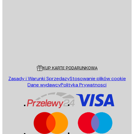
E-mail
WYŚLIJ
Sklep
Poster Store
Obsługa Klienta
KUP KARTĘ PODARUNKOWĄ
Zasady i Warunki Sprzedazy
Stosowanie plików cookie
Dane wydawcy
Polityka Prywatnosci