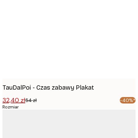
Product
images
TauDalPoi - Czas zabawy Plakat
32,40 zł
54 zł
-40%*
Rozmiar