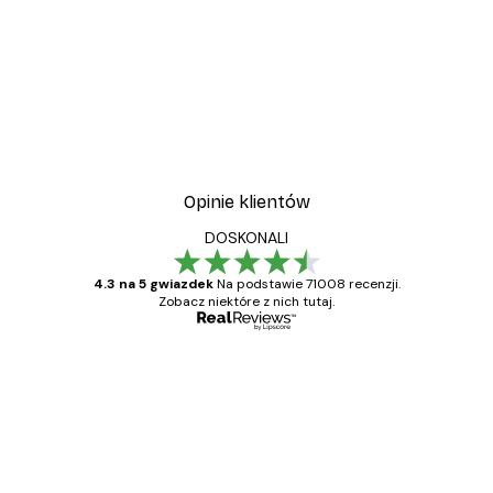
Opinie klientów
DOSKONALI
4.3 na 5 gwiazdek
Na podstawie 71008 recenzji.
Zobacz niektóre z nich tutaj.
Zweryfikowany kupujący
Opinie
klientów
Towar zgodny z opisem, szybka dostawa.
Polecam