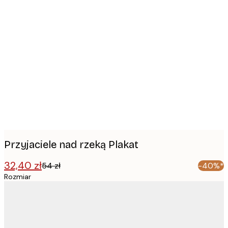
Product
images
Przyjaciele nad rzeką Plakat
32,40 zł
54 zł
-40%*
Rozmiar