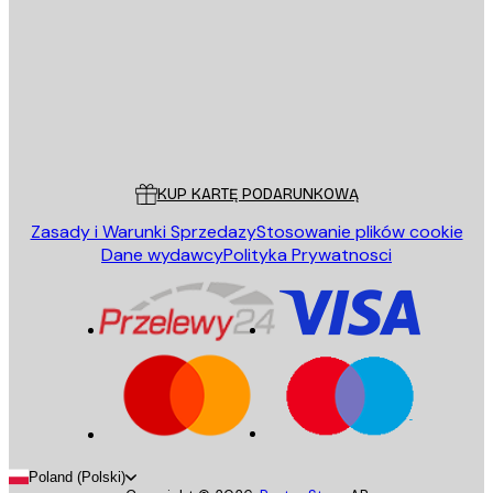
WYŚLIJ
Sklep
Poster Store
Obsługa Klienta
KUP KARTĘ PODARUNKOWĄ
Zasady i Warunki Sprzedazy
Stosowanie plików cookie
Dane wydawcy
Polityka Prywatnosci
Poland (Polski)