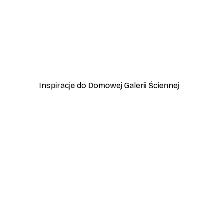
-40%*
at
Plakat Manhattan Bridge
Od 31,80 zł
53 zł
Inspiracje do Domowej Galerii Ściennej