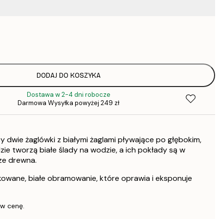
37,
60,
75,
DODAJ DO KOSZYKA
Dostawa w 2-4 dni robocze
75,
Darmowa Wysyłka powyżej 249 zł
105,
y dwie żaglówki z białymi żaglami pływające po głębokim,
151,
zie tworzą białe ślady na wodzie, a ich pokłady są w
ze drewna.
kowane, białe obramowanie, które oprawia i eksponuje
 w cenę.