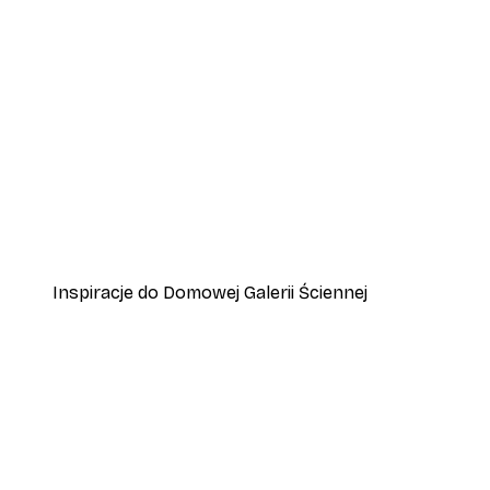
-30%*
Plakat Ptaki na Plaży
Od 37,10 zł
53 zł
Inspiracje do Domowej Galerii Ściennej