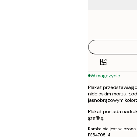
Frame
21x30 cm
options
30x40 cm
40x50 cm
50x50 cm
W magazynie
50x70 cm
Plakat przedstawiając
70x100 cm
niebieskim morzu. Łod
jasnobrązowym kolor
Plakat posiada nadru
grafikę.
Ramka nie jest wliczona
PS54705-4