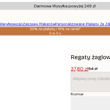
Darmowa Wysyłka powyżej 249 zł
llery
Nowości
Zestawy Plakatów
Personalizowane Plakaty Ze Zd
30% na plakaty i 15% na ramki*
0 m
0 s
Ważny
do:
2026-
08-
06
Regaty żaglow
37,80 zł
54 zł
Aktywuj cenę członk
Rozmiar