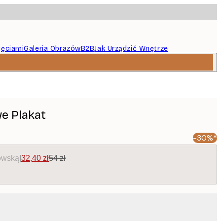
jęciami
Galeria Obrazów
B2B
Jak Urządzić Wnętrze
e Plakat
-30%*
owską
|
32,40 zł
54 zł