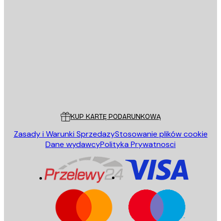
E-mail
WYŚLIJ
Sklep
Poster Store
Obsługa Klienta
KUP KARTĘ PODARUNKOWĄ
Zasady i Warunki Sprzedazy
Stosowanie plików cookie
Dane wydawcy
Polityka Prywatnosci