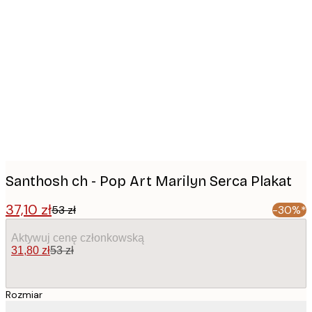
Product
images
Santhosh ch - Pop Art Marilyn Serca Plakat
37,10 zł
53 zł
-30%*
Aktywuj cenę członkowską
31,80 zł
53 zł
Rozmiar