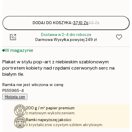
Frame
options
DODAJ DO KOSZYKA
-
37,10 ZŁ
53 ZŁ
Dostawa w 2-4 dni robocze
Darmowa Wysyłka powyżej 249 zł
W magazynie
Plakat w stylu pop-art z niebieskim szablonowym
portretem kobiety nad rzędami czerwonych serc na
białym tle.
Ramka nie jest wliczona w cenę.
PS55965-4
Historia cen
200 g / m² papier premium
z matowym wykończeniem.
Ramki najwyższej jakości
z krystalicznie czystym szkłem akrylowym.