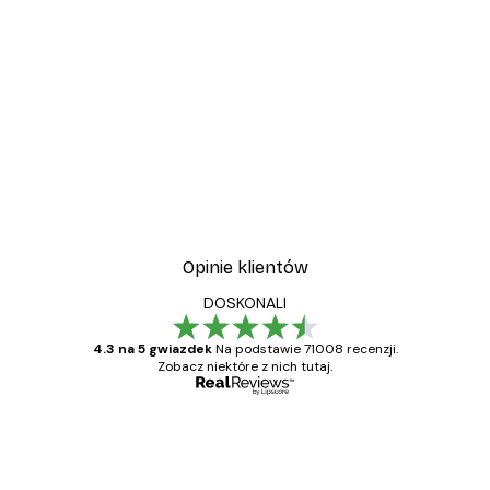
-30%*
wa
Plakat Kwitnące Drzewo
Od 37,10 zł
53 zł
Opinie klientów
DOSKONALI
4.3 na 5 gwiazdek
Na podstawie 71008 recenzji.
Zobacz niektóre z nich tutaj.
Zweryfikowany kupujący
Opinie
klientów
Towar zgodny z opisem, szybka dostawa.