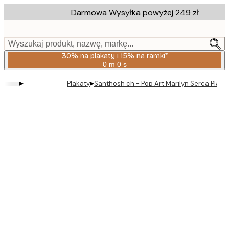
Skip
Darmowa Wysyłka powyżej 249 zł
to
main
content.
Wyszukaj produkt, nazwę, markę...
30% na plakaty i 15% na ramki*
0 m
0 s
Ważny
do:
▸
▸
Plakaty
Santhosh ch - Pop Art Marilyn Serca Plaka
2026-
08-
06