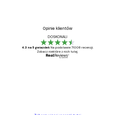
Vintage nad morzem Plak
Od 32,40 zł
54 zł
Opinie klientów
DOSKONALI
4.3 na 5 gwiazdek
Na podstawie 71008 recenzji.
Zobacz niektóre z nich tutaj.
Zweryfikowany kupujący
Opinie
klientów
Towar zgodny z opisem, szybka dostawa.
Polecam
23 kwi
Ewa L