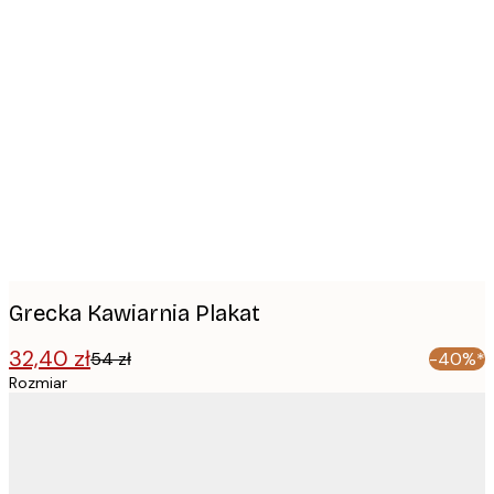
Product
images
Grecka Kawiarnia Plakat
32,40 zł
54 zł
-40%*
Rozmiar