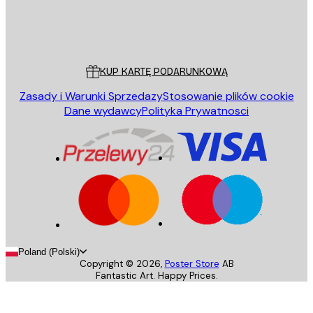
Sklep
Poster Store
Obsługa Klienta
KUP KARTĘ PODARUNKOWĄ
Zasady i Warunki Sprzedazy
Stosowanie plików cookie
Dane wydawcy
Polityka Prywatnosci
Poland (Polski)
Copyright ©
2026
,
Poster Store
AB
Fantastic Art. Happy Prices.