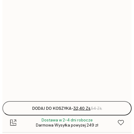
32,
21x30 cm
51,
30x40 cm
90,
50x70 cm
130,
70x100 cm
297,
100x150 cm
Frame
options
DODAJ DO KOSZYKA
-
32,40 ZŁ
54 ZŁ
Dostawa w 2-4 dni robocze
Darmowa Wysyłka powyżej 249 zł