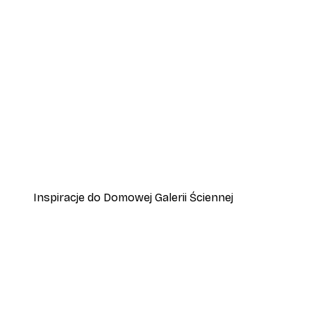
-30%*
Pippi Pończoszanka na koniu 
Od 37,80 zł
54 zł
Inspiracje do Domowej Galerii Ściennej