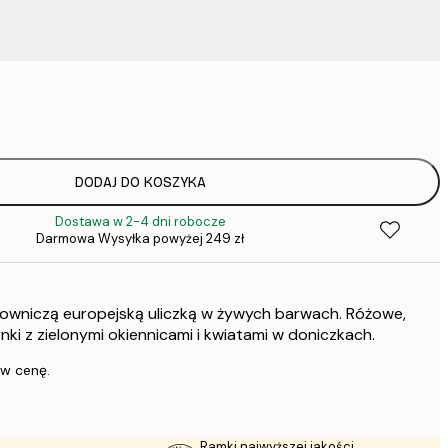
37,
52,
75,
DODAJ DO KOSZYKA
Dostawa w 2-4 dni robocze
Darmowa Wysyłka powyżej 249 zł
136,
lowniczą europejską uliczką w żywych barwach. Różowe,
347,
ynki z zielonymi okiennicami i kwiatami w doniczkach.
 w cenę.
Ramki najwyższej jakości