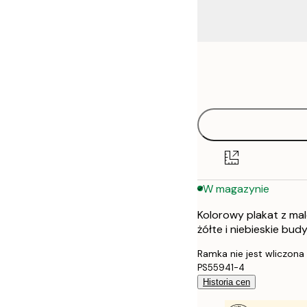
Frame
21x30 cm
options
30x40 cm
40x50 cm
50x70 cm
W magazynie
70x100 cm
Kolorowy plakat z ma
100x150 cm
żółte i niebieskie bud
Ramka nie jest wliczona
PS55941-4
Historia cen