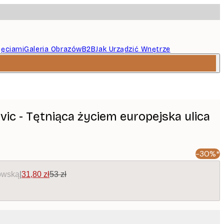
jęciami
Galeria Obrazów
B2B
Jak Urządzić Wnętrze
ic - Tętniąca życiem europejska ulica
-30%*
owską
|
31,80 zł
53 zł