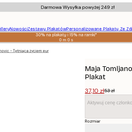
Darmowa Wysyłka powyżej 249 zł
llery
Nowości
Zestawy Plakatów
Personalizowane Plakaty Ze Zd
30% na plakaty i 15% na ramki*
0 m
0 s
Ważny
do:
novic - Tętniąca życiem europejska ulica Plakat
2026-
08-
06
Maja Tomljanov
Plakat
37,10 zł
53 zł
Aktywuj cenę członk
Rozmiar