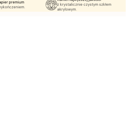
apier premium
z krystalicznie czystym szkłem
wykończeniem.
akrylowym.