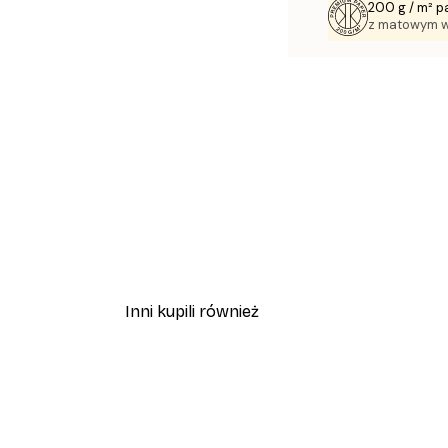
200 g / m² p
z matowym 
Inni kupili również