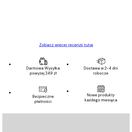
klientów
Towar zgodny z opisem, szybka dostawa.
Polecam
23 kwi
Ewa L
Zobacz więcej recenzji tutaj
Darmowa Wysyłka
Dostawa w 2-4 dni
powyżej 249 zł
robocze
Nowe produkty
Bezpieczne
każdego miesiąca
płatności