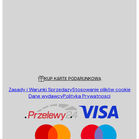
E-mail
WYŚLIJ
Sklep
Poster Store
Obsługa Klienta
KUP KARTĘ PODARUNKOWĄ
Zasady i Warunki Sprzedazy
Stosowanie plików cookie
Dane wydawcy
Polityka Prywatnosci