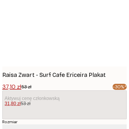
Product
images
Raisa Zwart - Surf Cafe Ericeira Plakat
37,10 zł
53 zł
-30%*
Aktywuj cenę członkowską
31,80 zł
53 zł
Rozmiar