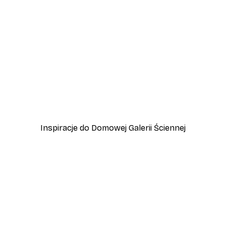
-30%*
y
Plakat Złota Trzcina
Od 37,10 zł
53 zł
Inspiracje do Domowej Galerii Ściennej