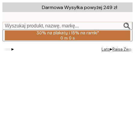
Skip
Darmowa Wysyłka powyżej 249 zł
to
main
content.
Wyszukaj produkt, nazwę, markę...
30% na plakaty i 15% na ramki*
0 m
0 s
Ważny
do:
▸
▸
Lato
Raisa Zwart 
2026-
08-
06