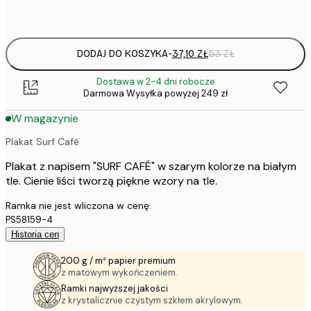
Frame
options
DODAJ DO KOSZYKA
-
37,10 ZŁ
53 ZŁ
Dostawa w 2-4 dni robocze
Darmowa Wysyłka powyżej 249 zł
W magazynie
Plakat Surf Café
Plakat z napisem "SURF CAFÉ" w szarym kolorze na białym
tle. Cienie liści tworzą piękne wzory na tle.
Ramka nie jest wliczona w cenę.
PS58159-4
Historia cen
200 g / m² papier premium
z matowym wykończeniem.
Ramki najwyższej jakości
z krystalicznie czystym szkłem akrylowym.