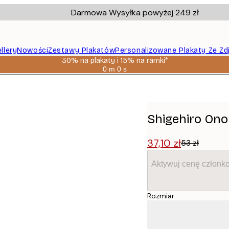
Darmowa Wysyłka powyżej 249 zł
llery
Nowości
Zestawy Plakatów
Personalizowane Plakaty Ze Zd
30% na plakaty i 15% na ramki*
0 m
0 s
Ważny
do:
e Plakat
2026-
08-
06
Shigehiro Ono 
37,10 zł
53 zł
Aktywuj cenę członk
Rozmiar