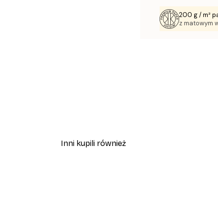
200 g / m² p
z matowym 
Inni kupili również