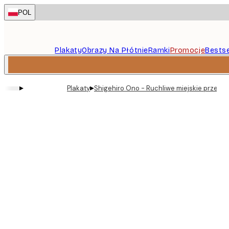
Skip
POL
to
main
content.
Plakaty
Obrazy Na Płótnie
Ramki
Promocje
Bestse
▸
▸
Plakaty
Shigehiro Ono - Ruchliwe miejskie przejści