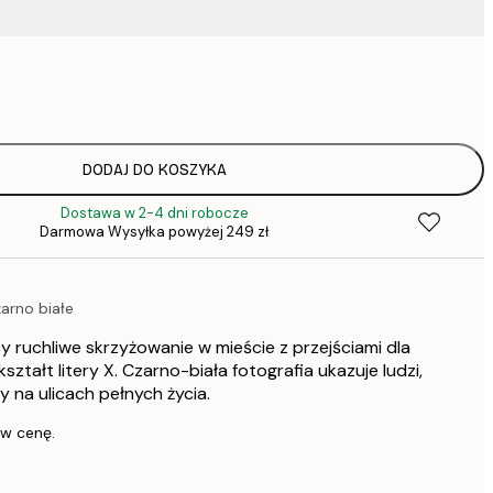
37,
52,
75,
DODAJ DO KOSZYKA
Dostawa w 2-4 dni robocze
75,
Darmowa Wysyłka powyżej 249 zł
zarno białe
136,
y ruchliwe skrzyżowanie w mieście z przejściami dla
347,
ztałt litery X. Czarno-biała fotografia ukazuje ludzi,
 na ulicach pełnych życia.
 w cenę.