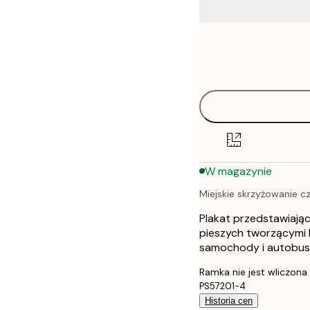
Frame
21x30 cm
options
30x40 cm
40x50 cm
50x50 cm
W magazynie
50x70 cm
Miejskie skrzyżowanie c
70x100 cm
Plakat przedstawiając
100x150 cm
pieszych tworzącymi ks
samochody i autobusy
Ramka nie jest wliczona
PS57201-4
Historia cen