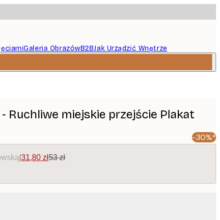
jęciami
Galeria Obrazów
B2B
Jak Urządzić Wnętrze
- Ruchliwe miejskie przejście Plakat
-30%*
owską
|
31,80 zł
53 zł