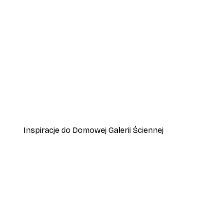
-30%*
Plakat Polana o Zachodzie Sł
Od 37,10 zł
53 zł
Inspiracje do Domowej Galerii Ściennej