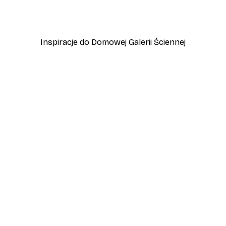
Vintage nad morzem Plak
Od 32,40 zł
54 zł
Inspiracje do Domowej Galerii Ściennej