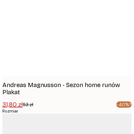
Product
images
Andreas Magnusson - Sezon home runów
Plakat
31,80 zł
53 zł
-40%*
Rozmiar