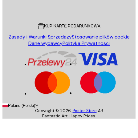
Sklep
Poster Store
Obsługa Klienta
KUP KARTĘ PODARUNKOWĄ
Zasady i Warunki Sprzedazy
Stosowanie plików cookie
Dane wydawcy
Polityka Prywatnosci
Poland (Polski)
Copyright ©
2026
,
Poster Store
AB
Fantastic Art. Happy Prices.