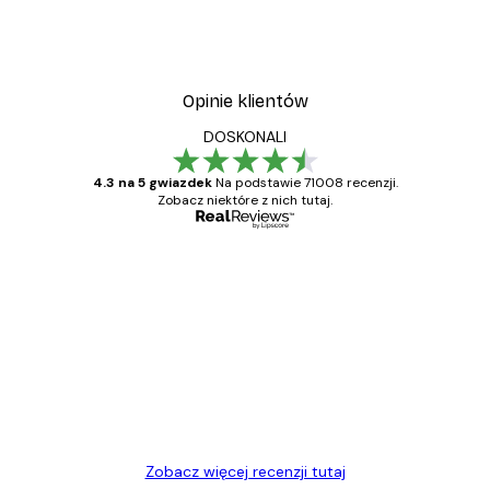
Opinie klientów
DOSKONALI
4.3 na 5 gwiazdek
Na podstawie 71008 recenzji.
Zobacz niektóre z nich tutaj.
Zweryfikowany kupujący
Opinie
klientów
Towar zgodny z opisem, szybka dostawa.
Polecam
23 kwi
Ewa L
Zobacz więcej recenzji tutaj