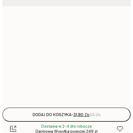
31,
21x30 cm
30x40 cm
50x70 cm
1
70x100 cm
297,
100x150 cm
Frame
options
DODAJ DO KOSZYKA
-
31,80 ZŁ
53 ZŁ
Dostawa w 2-4 dni robocze
Darmowa Wysyłka powyżej 249 zł