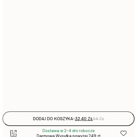
32,
21x30 cm
51,
30x40 cm
64,
40x50 cm
90,
50x70 cm
130,
70x100 cm
297,
100x150 cm
Frame
options
DODAJ DO KOSZYKA
-
32,40 ZŁ
54 ZŁ
Dostawa w 2-4 dni robocze
Darmowa Wysyłka powyżej 249 zł