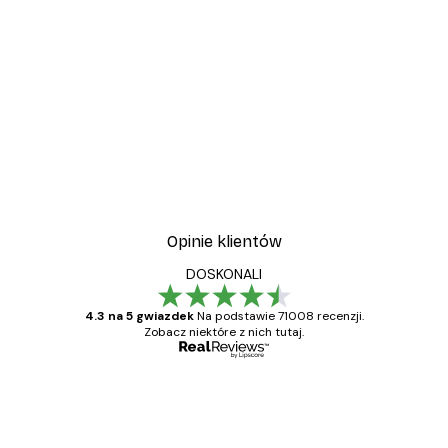
Opinie klientów
DOSKONALI
4.3 na 5 gwiazdek
Na podstawie 71008 recenzji.
Zobacz niektóre z nich tutaj.
Zweryfikowany kupujący
Opinie
klientów
Towar zgodny z opisem, szybka dostawa.