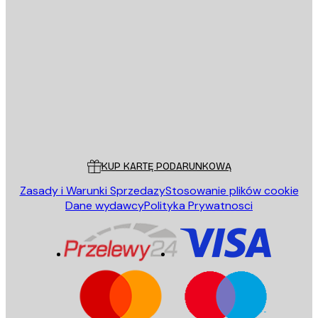
E-mail
WYŚLIJ
Sklep
Poster Store
Obsługa Klienta
KUP KARTĘ PODARUNKOWĄ
Zasady i Warunki Sprzedazy
Stosowanie plików cookie
Dane wydawcy
Polityka Prywatnosci