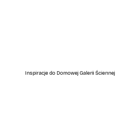
-40%*
owe Plakat
Plakat Letni Wschód Sło
Od 31,80 zł
53 zł
Inspiracje do Domowej Galerii Ściennej