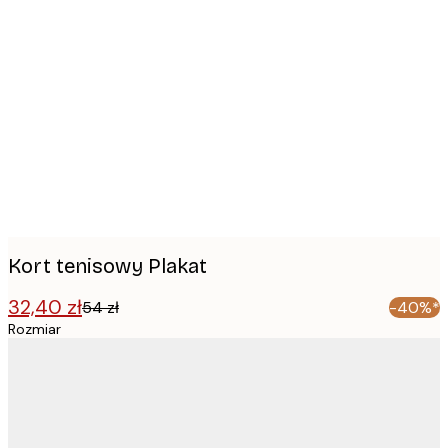
Product
images
Kort tenisowy Plakat
32,40 zł
54 zł
-40%*
Rozmiar