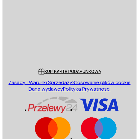
E-mail
WYŚLIJ
Sklep
Poster Store
Obsługa Klienta
KUP KARTĘ PODARUNKOWĄ
Zasady i Warunki Sprzedazy
Stosowanie plików cookie
Dane wydawcy
Polityka Prywatnosci