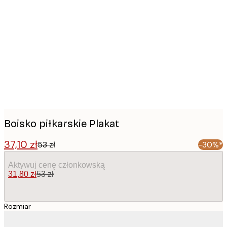
Product
images
Boisko piłkarskie Plakat
37,10 zł
53 zł
-30%*
Aktywuj cenę członkowską
31,80 zł
53 zł
Rozmiar