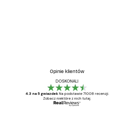
Opinie klientów
DOSKONALI
4.3 na 5 gwiazdek
Na podstawie 71008 recenzji.
Zobacz niektóre z nich tutaj.
Zweryfikowany kupujący
Opinie
klientów
Towar zgodny z opisem, szybka dostawa.