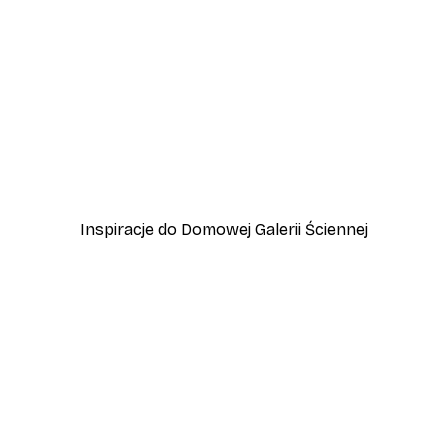
-30%*
Piłka nożna Plakat
Od 37,80 zł
54 zł
Inspiracje do Domowej Galerii Ściennej