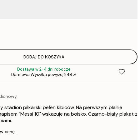
37,
52,
75,
DODAJ DO KOSZYKA
Dostawa w 2-4 dni robocze
75,
Darmowa Wysyłka powyżej 249 zł
adionowy
136,
y stadion piłkarski pełen kibiców. Na pierwszym planie
347,
napisem "Messi 10" wskazuje na boisko. Czarno-biały plakat z
niami.
 w cenę.