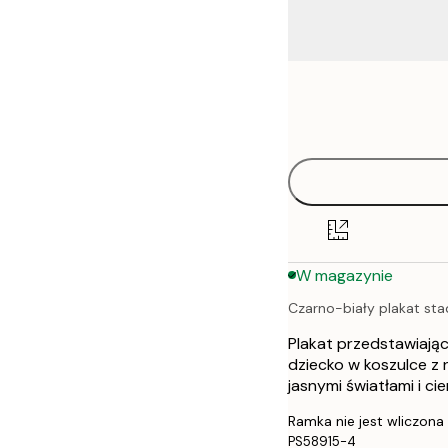
Frame
21x30 cm
options
30x40 cm
40x50 cm
50x50 cm
W magazynie
50x70 cm
Czarno-biały plakat st
70x100 cm
Plakat przedstawiając
100x150 cm
dziecko w koszulce z 
jasnymi światłami i cie
Ramka nie jest wliczona
PS58915-4