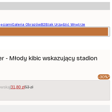
jęciami
Galeria Obrazów
B2B
Jak Urządzić Wnętrze
r - Młody kibic wskazujący stadion
-30%*
owską
|
31,80 zł
53 zł