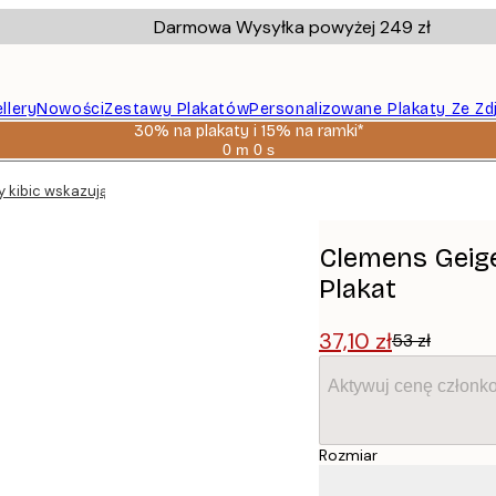
Darmowa Wysyłka powyżej 249 zł
llery
Nowości
Zestawy Plakatów
Personalizowane Plakaty Ze Zd
30% na plakaty i 15% na ramki*
0 m
0 s
Ważny
do:
 kibic wskazujący stadion Plakat
2026-
08-
06
Clemens Geige
Plakat
37,10 zł
53 zł
Aktywuj cenę członk
Rozmiar