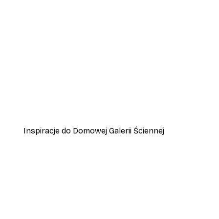
-30%*
Koty grające na pianinie Plaka
Od 37,10 zł
53 zł
Inspiracje do Domowej Galerii Ściennej