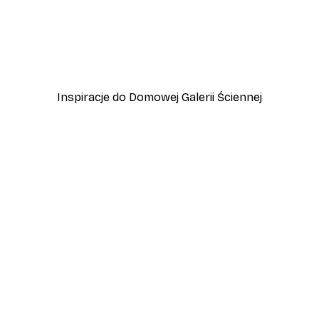
-40%*
y
Italy Vespa Plakat
Od 31,80 zł
53 zł
Inspiracje do Domowej Galerii Ściennej