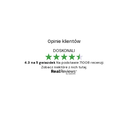
Opinie klientów
DOSKONALI
4.3 na 5 gwiazdek
Na podstawie 71008 recenzji.
Zobacz niektóre z nich tutaj.
Zweryfikowany kupujący
Opinie
klientów
Towar zgodny z opisem, szybka dostawa.
Polecam
23 kwi
Ewa L