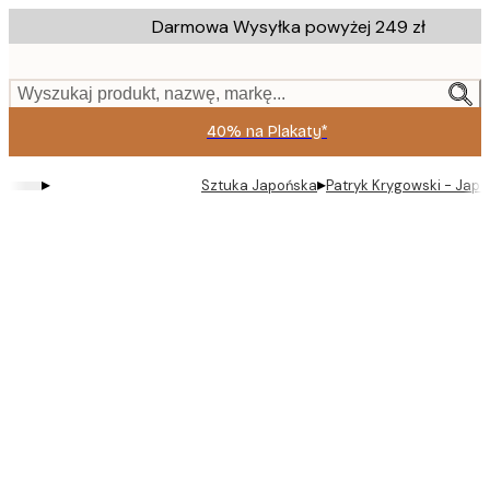
Skip
Darmowa Wysyłka powyżej 249 zł
to
main
content.
Wyszukaj produkt, nazwę, markę...
40% na Plakaty*
▸
▸
Sztuka Japońska
Patryk Krygowski - Japo