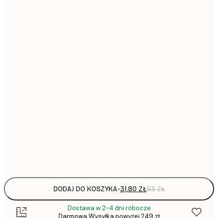
31,
21x30 cm
30x40 cm
64,
40x50 cm
64,
50x50 cm
50x70 cm
1
70x100 cm
Frame
options
DODAJ DO KOSZYKA
-
31,80 ZŁ
53 ZŁ
Dostawa w 2-4 dni robocze
Darmowa Wysyłka powyżej 249 zł