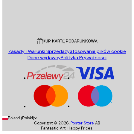
Sklep
Poster Store
Obsługa Klienta
KUP KARTĘ PODARUNKOWĄ
Zasady i Warunki Sprzedazy
Stosowanie plików cookie
Dane wydawcy
Polityka Prywatnosci
Poland (Polski)
Copyright ©
2026
,
Poster Store
AB
Fantastic Art. Happy Prices.