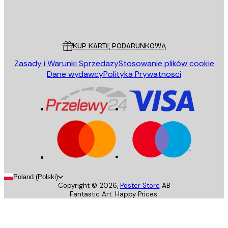
Sklep
Poster Store
Obsługa Klienta
KUP KARTĘ PODARUNKOWĄ
Zasady i Warunki Sprzedazy
Stosowanie plików cookie
Dane wydawcy
Polityka Prywatnosci
Poland (Polski)
Copyright ©
2026
,
Poster Store
AB
Fantastic Art. Happy Prices.