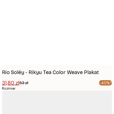
Product
images
Rio Soléy - Rikyu Tea Color Weave Plakat
31,80 zł
53 zł
-40%*
Rozmiar