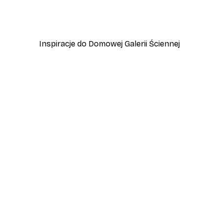
 Jeziora Garda
Przygoda w Amalfi Plakat
Od 45 zł
75 zł
Inspiracje do Domowej Galerii Ściennej