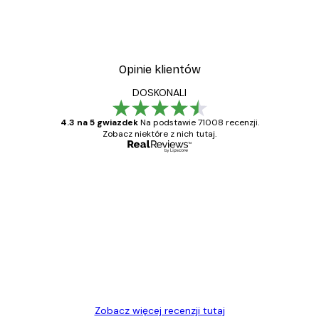
Opinie klientów
DOSKONALI
4.3 na 5 gwiazdek
Na podstawie 71008 recenzji.
Zobacz niektóre z nich tutaj.
Zweryfikowany kupujący
Opinie
klientów
Towar zgodny z opisem, szybka dostawa.
Polecam
23 kwi
Ewa L
Zobacz więcej recenzji tutaj