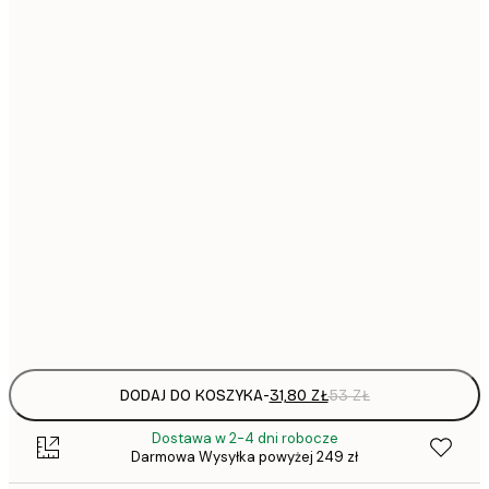
31,
21x30 cm
30x40 cm
50x70 cm
1
70x100 cm
297,
100x150 cm
Frame
options
DODAJ DO KOSZYKA
-
31,80 ZŁ
53 ZŁ
Dostawa w 2-4 dni robocze
Darmowa Wysyłka powyżej 249 zł