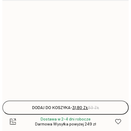
31,
21x30 cm
30x40 cm
50x70 cm
1
70x100 cm
297,
100x150 cm
Frame
options
DODAJ DO KOSZYKA
-
31,80 ZŁ
53 ZŁ
Dostawa w 2-4 dni robocze
Darmowa Wysyłka powyżej 249 zł