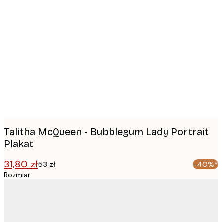
Product
images
Talitha McQueen - Bubblegum Lady Portrait
Plakat
31,80 zł
53 zł
-40%*
Rozmiar