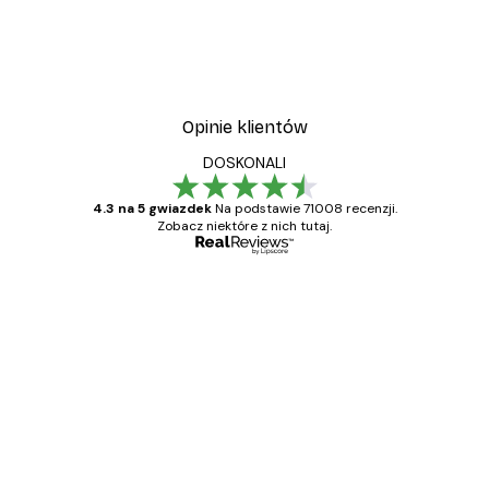
Opinie klientów
DOSKONALI
4.3 na 5 gwiazdek
Na podstawie 71008 recenzji.
Zobacz niektóre z nich tutaj.
Zweryfikowany kupujący
Opinie
klientów
Towar zgodny z opisem, szybka dostawa.
Polecam
23 kwi
Ewa L