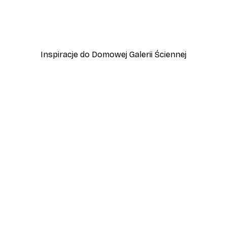
zewo
Plakat Lampart
Od 45 zł
75 zł
Inspiracje do Domowej Galerii Ściennej