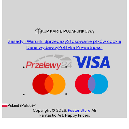
Sklep
Poster Store
Obsługa Klienta
KUP KARTĘ PODARUNKOWĄ
Zasady i Warunki Sprzedazy
Stosowanie plików cookie
Dane wydawcy
Polityka Prywatnosci
Poland (Polski)
Copyright ©
2026
,
Poster Store
AB
Fantastic Art. Happy Prices.