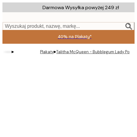
Skip
Darmowa Wysyłka powyżej 249 zł
to
main
content.
Wyszukaj produkt, nazwę, markę...
40% na Plakaty*
▸
▸
Plakaty
Talitha McQueen - Bubblegum Lady Portrai