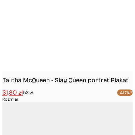
Product
images
Talitha McQueen - Slay Queen portret Plakat
31,80 zł
53 zł
-40%*
Rozmiar