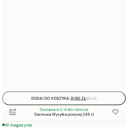
31,
21x30 cm
30x40 cm
50x70 cm
1
70x100 cm
297,
100x150 cm
Frame
options
DODAJ DO KOSZYKA
-
31,80 ZŁ
53 ZŁ
Dostawa w 2-4 dni robocze
Darmowa Wysyłka powyżej 249 zł
W magazynie