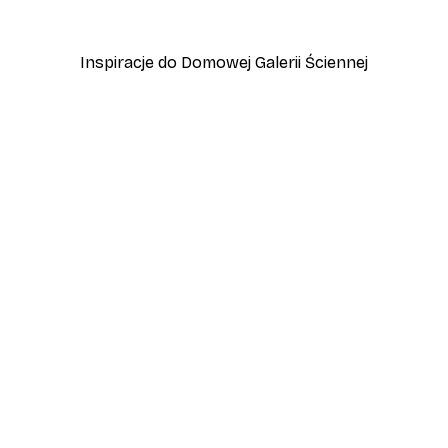
Od 45 zł
75 zł
Inspiracje do Domowej Galerii Ściennej