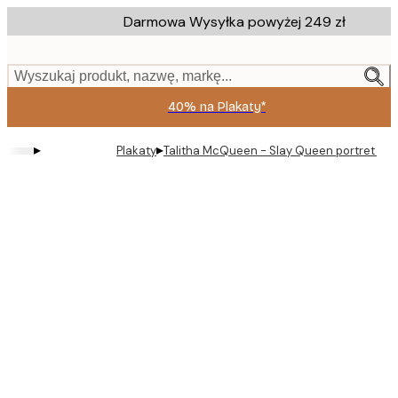
Skip
Darmowa Wysyłka powyżej 249 zł
to
main
content.
Wyszukaj produkt, nazwę, markę...
40% na Plakaty*
▸
▸
Plakaty
Talitha McQueen - Slay Queen portret Pla