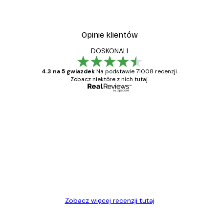
Opinie klientów
DOSKONALI
4.3 na 5 gwiazdek
Na podstawie 71008 recenzji.
Zobacz niektóre z nich tutaj.
Zweryfikowany kupujący
Opinie
klientów
Towar zgodny z opisem, szybka dostawa.
Polecam
23 kwi
Ewa L
Zobacz więcej recenzji tutaj