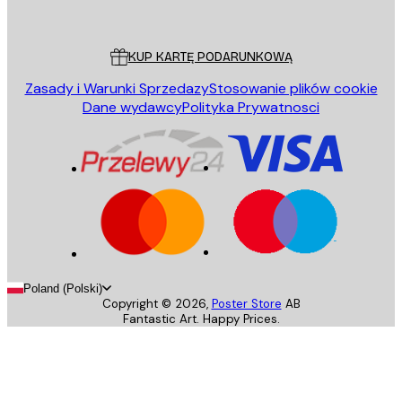
Poster Store
Obsługa Klienta
KUP KARTĘ PODARUNKOWĄ
Zasady i Warunki Sprzedazy
Stosowanie plików cookie
Dane wydawcy
Polityka Prywatnosci
Poland (Polski)
Copyright ©
2026
,
Poster Store
AB
Fantastic Art. Happy Prices.