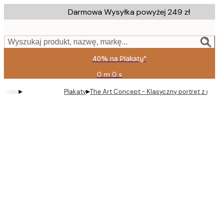
Skip
Darmowa Wysyłka powyżej 249 zł
to
main
content.
Wyszukaj produkt, nazwę, markę...
40% na Plakaty*
0 m
0 s
Ważny
do:
▸
▸
Plakaty
The Art Concept - Klasyczny portret z ró
2026-
08-
09