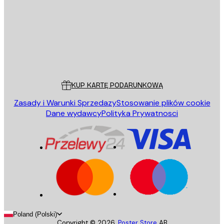
WYŚLIJ
Sklep
Poster Store
Obsługa Klienta
KUP KARTĘ PODARUNKOWĄ
Zasady i Warunki Sprzedazy
Stosowanie plików cookie
Dane wydawcy
Polityka Prywatnosci
Poland (Polski)
Copyright ©
2026
,
Poster Store
AB