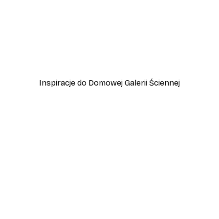
-40%*
Vintage nad morzem Plak
Od 32,40 zł
54 zł
Inspiracje do Domowej Galerii Ściennej