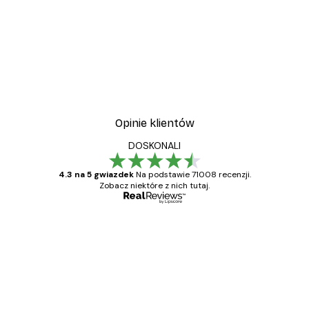
Opinie klientów
DOSKONALI
4.3 na 5 gwiazdek
Na podstawie 71008 recenzji.
Zobacz niektóre z nich tutaj.
Zweryfikowany kupujący
Opinie
klientów
Towar zgodny z opisem, szybka dostawa.
Polecam