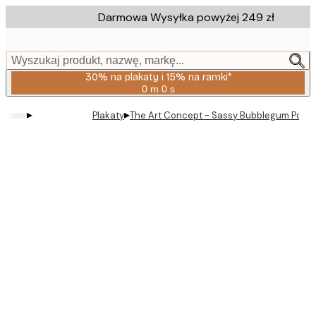
Skip
Darmowa Wysyłka powyżej 249 zł
to
main
content.
Wyszukaj produkt, nazwę, markę...
30% na plakaty i 15% na ramki*
0 m
0 s
Ważny
do:
▸
▸
Plakaty
The Art Concept - Sassy Bubblegum Portre
2026-
08-
06