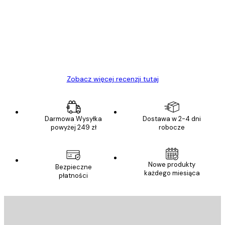
klientów
Towar zgodny z opisem, szybka dostawa.
Polecam
23 kwi
Ewa L
Zobacz więcej recenzji tutaj
Darmowa Wysyłka
Dostawa w 2-4 dni
powyżej 249 zł
robocze
Nowe produkty
Bezpieczne
każdego miesiąca
płatności