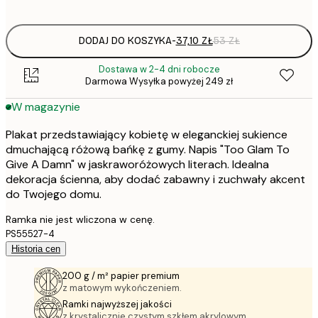
options
DODAJ DO KOSZYKA
-
37,10 ZŁ
53 ZŁ
Dostawa w 2-4 dni robocze
Darmowa Wysyłka powyżej 249 zł
W magazynie
Plakat przedstawiający kobietę w eleganckiej sukience
dmuchającą różową bańkę z gumy. Napis "Too Glam To
Give A Damn" w jaskraworóżowych literach. Idealna
dekoracja ścienna, aby dodać zabawny i zuchwały akcent
do Twojego domu.
Ramka nie jest wliczona w cenę.
PS55527-4
Historia cen
200 g / m² papier premium
z matowym wykończeniem.
Ramki najwyższej jakości
z krystalicznie czystym szkłem akrylowym.