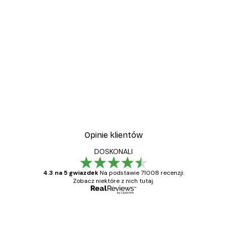
-30%*
wa
Plakat Kwitnące Drzewo
Od 37,10 zł
53 zł
Opinie klientów
DOSKONALI
4.3 na 5 gwiazdek
Na podstawie 71008 recenzji.
Zobacz niektóre z nich tutaj.
Zweryfikowany kupujący
Opinie