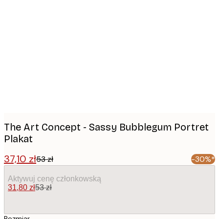
Product
images
The Art Concept - Sassy Bubblegum Portret
Plakat
37,10 zł
53 zł
-30%*
Aktywuj cenę członkowską
31,80 zł
53 zł
Rozmiar