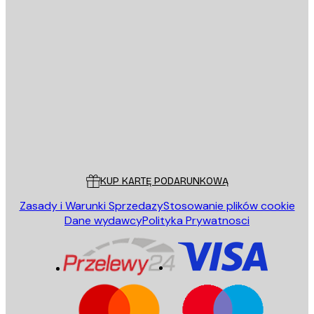
E-mail
WYŚLIJ
Sklep
Poster Store
Obsługa Klienta
KUP KARTĘ PODARUNKOWĄ
Zasady i Warunki Sprzedazy
Stosowanie plików cookie
Dane wydawcy
Polityka Prywatnosci