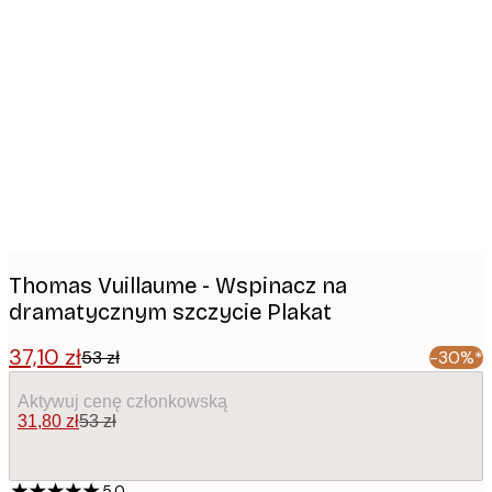
Product
images
Thomas Vuillaume - Wspinacz na
dramatycznym szczycie Plakat
37,10 zł
53 zł
-30%*
Aktywuj cenę członkowską
31,80 zł
53 zł
5.0