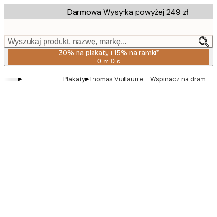
Skip
Darmowa Wysyłka powyżej 249 zł
to
main
content.
Wyszukaj produkt, nazwę, markę...
30% na plakaty i 15% na ramki*
0 m
0 s
Ważny
do:
▸
▸
Plakaty
Thomas Vuillaume - Wspinacz na dramatyc
2026-
08-
06