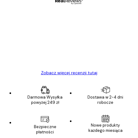
Zweryfikowany kupujący
Opinie
klientów
Towar zgodny z opisem, szybka dostawa.
Polecam
23 kwi
Ewa L
Zobacz więcej recenzji tutaj
Darmowa Wysyłka
Dostawa w 2-4 dni
powyżej 249 zł
robocze
Nowe produkty
Bezpieczne
każdego miesiąca
płatności