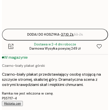
Frame
options
DODAJ DO KOSZYKA
-
37,10 ZŁ
53 ZŁ
Dostawa w 2-4 dni robocze
Darmowa Wysyłka powyżej 249 zł
W magazynie
Czarno-biały plakat górski
Czarno-biały plakat przedstawiający osobę stojącą na
szczycie stromej, skalistej góry. Dramatyczna scena z
ostrymi krawędziami skał i miękkimi chmurami.
Ramka nie jest wliczona w cenę.
PS57117-4
Historia cen