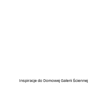
-30%*
Aleš Klabus - Samotny wędrowiec, ośnieżony grzbiet Plakat
Plakat Górskie Jezioro
Od 37,10 zł
53 zł
Inspiracje do Domowej Galerii Ściennej