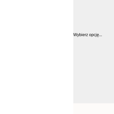
Wybierz opcję...
Frame
21x30 cm