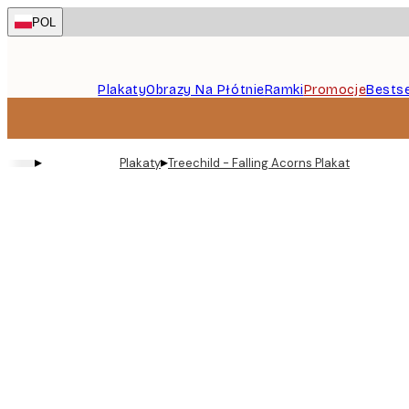
Skip
POL
to
main
content.
Plakaty
Obrazy Na Płótnie
Ramki
Promocje
Bestse
▸
▸
Plakaty
Treechild - Falling Acorns Plakat