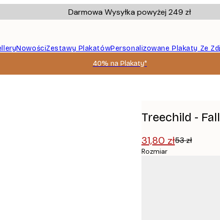
Darmowa Wysyłka powyżej 249 zł
llery
Nowości
Zestawy Plakatów
Personalizowane Plakaty Ze Zd
40% na Plakaty*
Treechild - Fa
31,80 zł
53 zł
Rozmiar