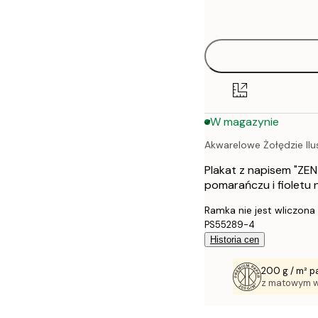
options
30x40 cm
50x70 cm
70x100 cm
W magazynie
Akwarelowe Żołędzie Ilu
Plakat z napisem "ZEN
pomarańczu i fioletu 
Ramka nie jest wliczona
PS55289-4
Historia cen
200 g / m² p
z matowym 