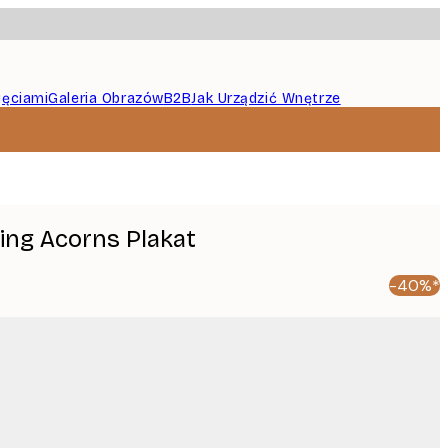
jęciami
Galeria Obrazów
B2B
Jak Urządzić Wnętrze
lling Acorns Plakat
-40%*