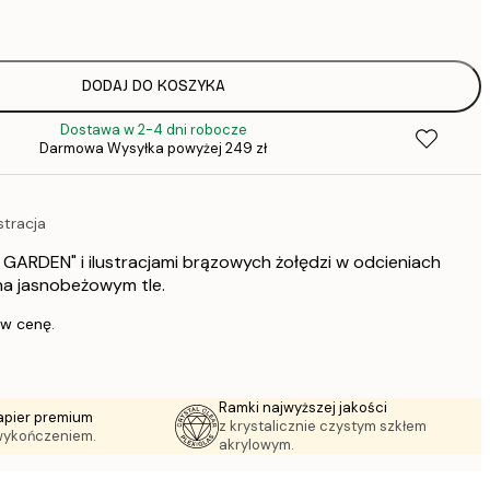
DODAJ DO KOSZYKA
Dostawa w 2-4 dni robocze
1
Darmowa Wysyłka powyżej 249 zł
stracja
 GARDEN" i ilustracjami brązowych żołędzi w odcieniach
na jasnobeżowym tle.
 w cenę.
Ramki najwyższej jakości
apier premium
z krystalicznie czystym szkłem
wykończeniem.
akrylowym.