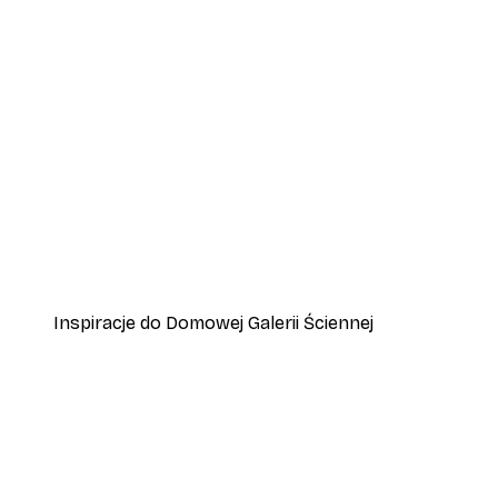
-40%*
Plakat Złota Trzcina
Od 31,80 zł
53 zł
Inspiracje do Domowej Galerii Ściennej