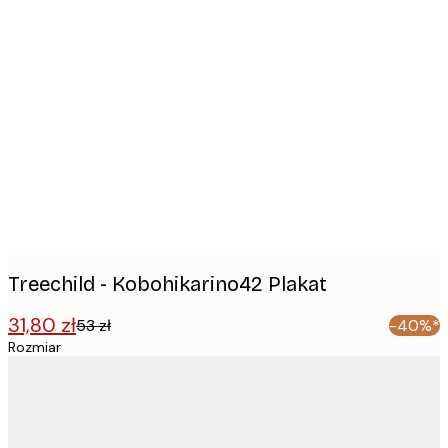
Product
images
Treechild - Kobohikarino42 Plakat
31,80 zł
53 zł
-40%*
Rozmiar