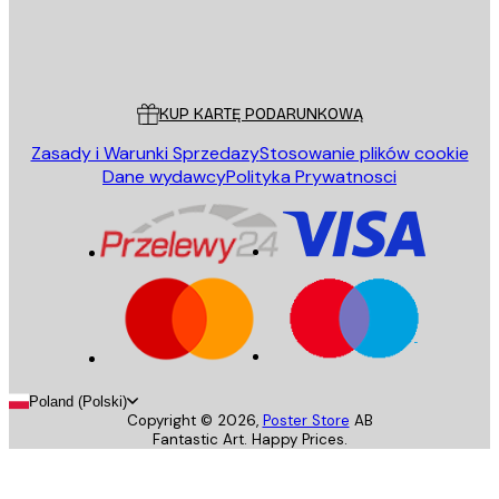
Sklep
Poster Store
Obsługa Klienta
KUP KARTĘ PODARUNKOWĄ
Zasady i Warunki Sprzedazy
Stosowanie plików cookie
Dane wydawcy
Polityka Prywatnosci
Poland (Polski)
Copyright ©
2026
,
Poster Store
AB
Fantastic Art. Happy Prices.