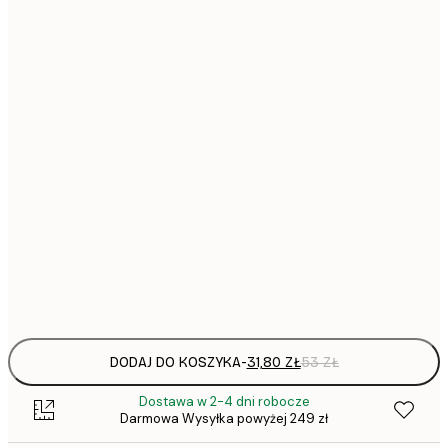
31,
21x30 cm
30x40 cm
50x70 cm
1
70x100 cm
297,
100x150 cm
Frame
options
DODAJ DO KOSZYKA
-
31,80 ZŁ
53 ZŁ
Dostawa w 2-4 dni robocze
Darmowa Wysyłka powyżej 249 zł