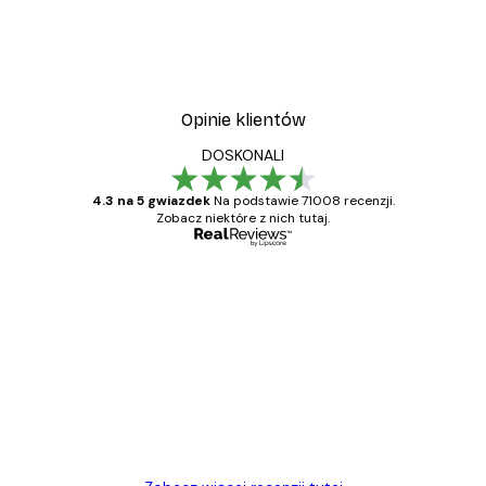
Vintage nad morzem Plak
Od 32,40 zł
54 zł
Opinie klientów
DOSKONALI
4.3 na 5 gwiazdek
Na podstawie 71008 recenzji.
Zobacz niektóre z nich tutaj.
Zweryfikowany kupujący
Opinie
klientów
Towar zgodny z opisem, szybka dostawa.
Polecam
23 kwi
Ewa L