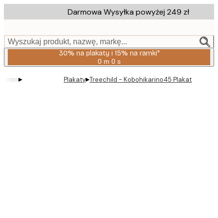
Skip
Darmowa Wysyłka powyżej 249 zł
to
main
content.
Wyszukaj produkt, nazwę, markę...
30% na plakaty i 15% na ramki*
0 m
0 s
Ważny
do:
▸
▸
Plakaty
Treechild - Kobohikarino45 Plakat
2026-
08-
06