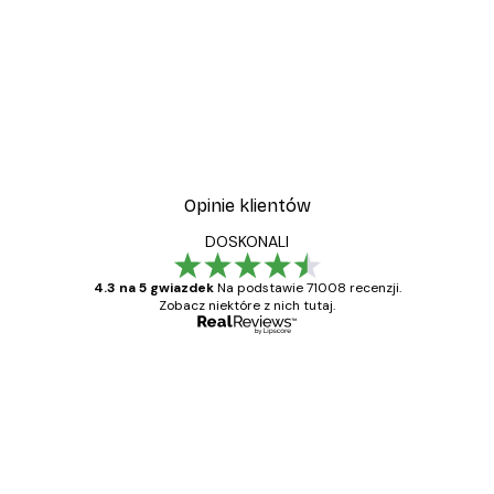
-30%*
y
Plakat Pole Stokrotek
Od 37,10 zł
53 zł
Opinie klientów
DOSKONALI
4.3 na 5 gwiazdek
Na podstawie 71008 recenzji.
Zobacz niektóre z nich tutaj.
Zweryfikowany kupujący
Opinie
klientów
Towar zgodny z opisem, szybka dostawa.
Polecam