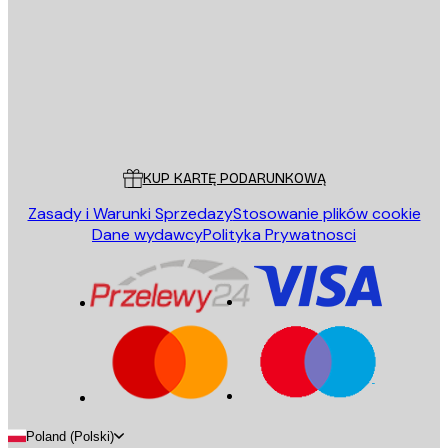
WYŚLIJ
Sklep
Poster Store
Obsługa Klienta
KUP KARTĘ PODARUNKOWĄ
Zasady i Warunki Sprzedazy
Stosowanie plików cookie
Dane wydawcy
Polityka Prywatnosci
Poland (Polski)