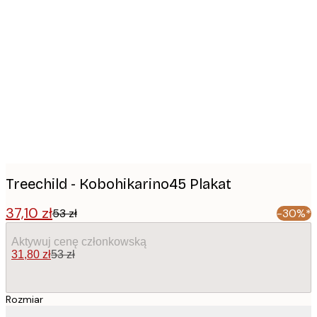
Product
images
Treechild - Kobohikarino45 Plakat
37,10 zł
53 zł
-30%*
Aktywuj cenę członkowską
31,80 zł
53 zł
Rozmiar