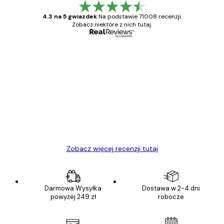
4.3 na 5 gwiazdek
Na podstawie 71008 recenzji.
Zobacz niektóre z nich tutaj.
Zweryfikowany kupujący
Opinie
klientów
Towar zgodny z opisem, szybka dostawa.
Polecam
23 kwi
Ewa L
Zobacz więcej recenzji tutaj
Darmowa Wysyłka
Dostawa w 2-4 dni
powyżej 249 zł
robocze