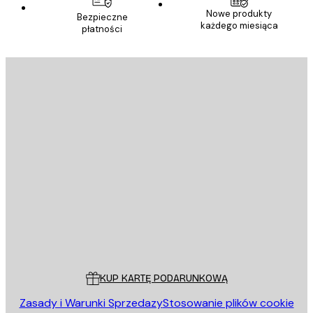
Nowe produkty
Bezpieczne
każdego miesiąca
płatności
E-mail
WYŚLIJ
Sklep
Poster Store
Obsługa Klienta
KUP KARTĘ PODARUNKOWĄ
Zasady i Warunki Sprzedazy
Stosowanie plików cookie