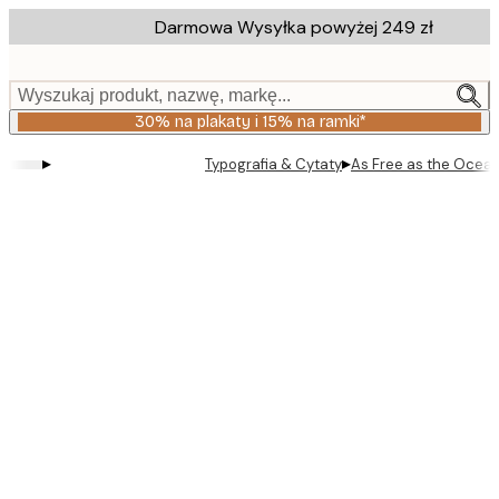
Skip
Darmowa Wysyłka powyżej 249 zł
to
main
content.
Wyszukaj produkt, nazwę, markę...
30% na plakaty i 15% na ramki*
▸
▸
Typografia & Cytaty
As Free as the Ocean