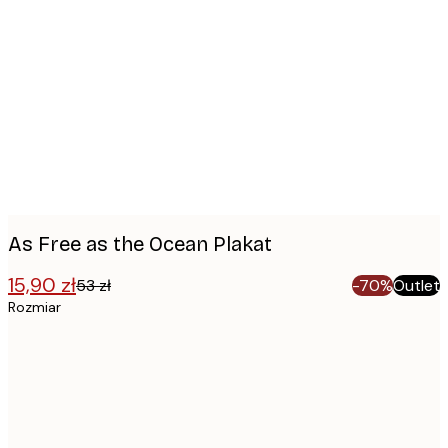
Product
images
As Free as the Ocean Plakat
15,90 zł
53 zł
-70%
Outlet
Rozmiar