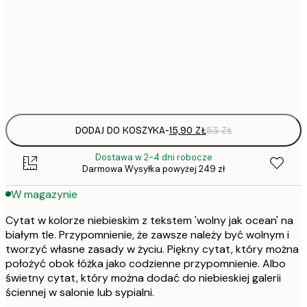
22,
30x40 cm
Frame
options
DODAJ DO KOSZYKA
-
15,90 ZŁ
53 ZŁ
Dostawa w 2-4 dni robocze
Darmowa Wysyłka powyżej 249 zł
W magazynie
Cytat w kolorze niebieskim z tekstem 'wolny jak ocean' na
białym tle. Przypomnienie, że zawsze należy być wolnym i
tworzyć własne zasady w życiu. Piękny cytat, który można
położyć obok łóżka jako codzienne przypomnienie. Albo
świetny cytat, który można dodać do niebieskiej galerii
ściennej w salonie lub sypialni.