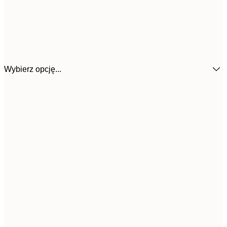
Wybierz opcję...
15,
21x30 cm