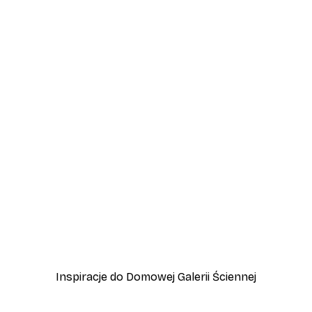
-30%*
 Sit Like A Lady Plakat
Beach More Worry Less P
Od 17,50 zł
25 zł
Inspiracje do Domowej Galerii Ściennej