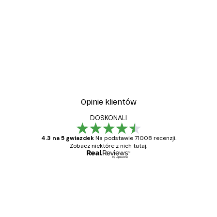
-30%*
y
Plakat Pole Stokrotek
Od 37,10 zł
53 zł
Opinie klientów
DOSKONALI
4.3 na 5 gwiazdek
Na podstawie 71008 recenzji.
Zobacz niektóre z nich tutaj.
Zweryfikowany kupujący
Opinie
klientów
Towar zgodny z opisem, szybka dostawa.
Polecam