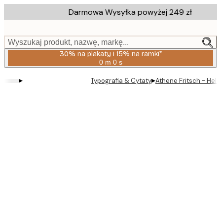
Skip
Darmowa Wysyłka powyżej 249 zł
to
main
content.
Wyszukaj produkt, nazwę, markę...
30% na plakaty i 15% na ramki*
0 m
0 s
Ważny
do:
▸
▸
Typografia & Cytaty
Athene Fritsch - Hell
2026-
08-
06