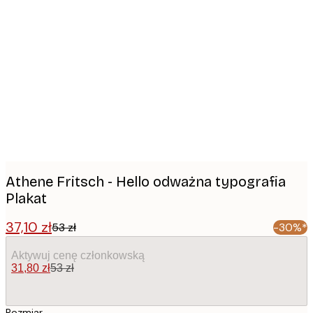
Product
images
Athene Fritsch - Hello odważna typografia
Plakat
37,10 zł
53 zł
-30%*
Aktywuj cenę członkowską
31,80 zł
53 zł
Rozmiar