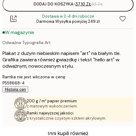
DODAJ DO KOSZYKA
-
37,10 ZŁ
53 ZŁ
Dostawa w 2-4 dni robocze
Darmowa Wysyłka powyżej 249 zł
W magazynie
Odważna Typografia Art
Plakat z dużym niebieskim napisem "art" na białym tle.
Grafika zawiera również gwiazdkę i tekst "hello art" w
odważnym, nowoczesnym stylu.
Ramka nie jest wliczona w cenę.
PS58668-4
Historia cen
200 g / m² papier premium
z matowym wykończeniem.
Ramki najwyższej jakości
z krystalicznie czystym szkłem akrylowym.
Inni kupili również