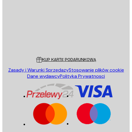
E-mail
WYŚLIJ
Sklep
Poster Store
Obsługa Klienta
KUP KARTĘ PODARUNKOWĄ
Zasady i Warunki Sprzedazy
Stosowanie plików cookie
Dane wydawcy
Polityka Prywatnosci