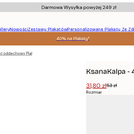
Darmowa Wysyłka powyżej 249 zł
llery
Nowości
Zestawy Plakatów
Personalizowane Plakaty Ze Zd
40% na Plakaty*
kl oddechowy Plakat
KsanaKalpa - 
31,80 zł
53 zł
Rozmiar