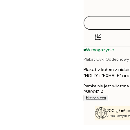
options
30x40 cm
40x50 cm
50x50 cm
W magazynie
50x70 cm
Plakat Cykl Oddechowy
70x100 cm
Plakat z kołem z nieb
100x150 cm
"HOLD" i "EXHALE" ora
Ramka nie jest wliczona
PS59017-4
Historia cen
200 g / m² p
z matowym 