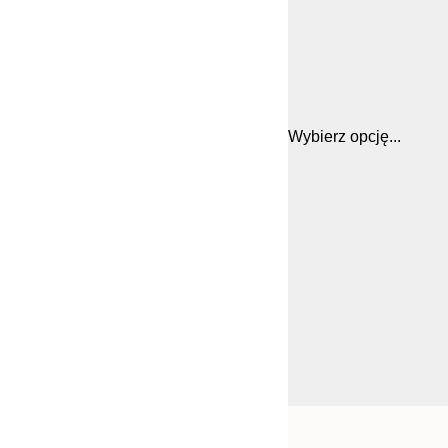
Wybierz opcję...
Frame
21x30 cm