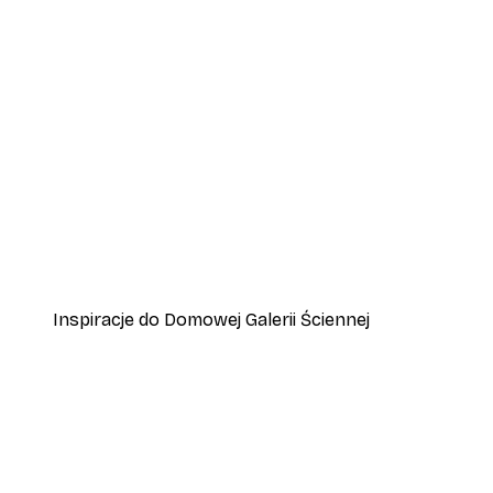
-40%*
Plakat Ptaki na Plaży
Od 31,80 zł
53 zł
Inspiracje do Domowej Galerii Ściennej