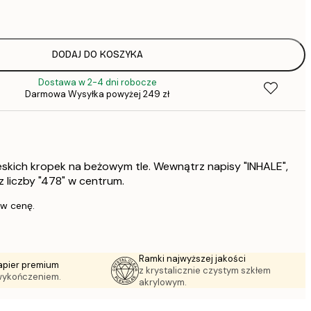
64,
DODAJ DO KOSZYKA
Dostawa w 2-4 dni robocze
64,
Darmowa Wysyłka powyżej 249 zł
1
ieskich kropek na beżowym tle. Wewnątrz napisy "INHALE",
297,
z liczby "478" w centrum.
 w cenę.
Ramki najwyższej jakości
apier premium
z krystalicznie czystym szkłem
wykończeniem.
akrylowym.