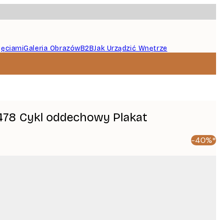
jęciami
Galeria Obrazów
B2B
Jak Urządzić Wnętrze
478 Cykl oddechowy Plakat
-40%*