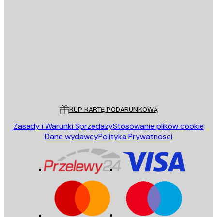
E-mail
WYŚLIJ
Sklep
Poster Store
Obsługa Klienta
KUP KARTĘ PODARUNKOWĄ
Zasady i Warunki Sprzedazy
Stosowanie plików cookie
Dane wydawcy
Polityka Prywatnosci