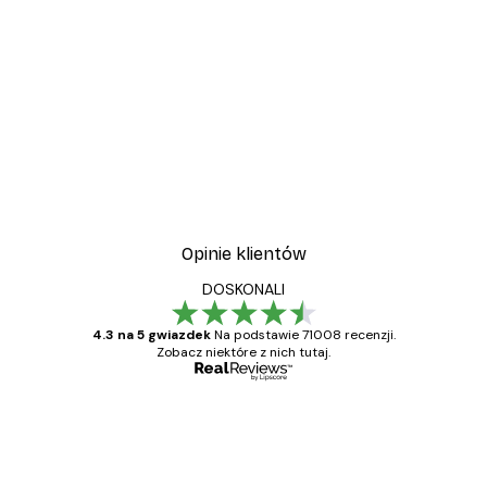
Opinie klientów
DOSKONALI
4.3 na 5 gwiazdek
Na podstawie 71008 recenzji.
Zobacz niektóre z nich tutaj.
Zweryfikowany kupujący
Opinie
klientów
Towar zgodny z opisem, szybka dostawa.