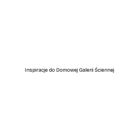
-40%*
a rutyna pielęgnacyjna Plakat
Od 31,80 zł
53 zł
Inspiracje do Domowej Galerii Ściennej