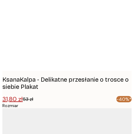
Product
images
KsanaKalpa - Delikatne przesłanie o trosce o
siebie Plakat
31,80 zł
53 zł
-40%*
Rozmiar